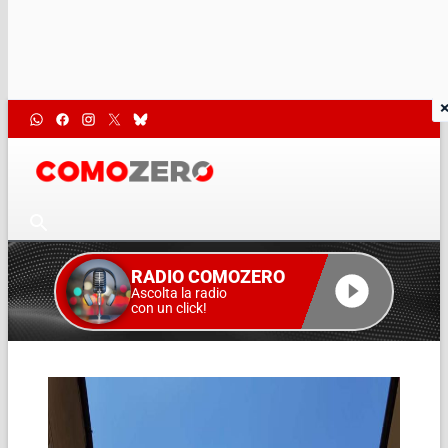
RADIO COMOZERO
Ascolta la radio
con un click!