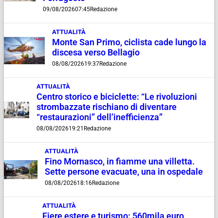
09/08/2026
07:45
Redazione
ATTUALITÀ
Monte San Primo, ciclista cade lungo la
discesa verso Bellagio
08/08/2026
19:37
Redazione
ATTUALITÀ
Centro storico e biciclette: “Le rivoluzioni
strombazzate rischiano di diventare
“restaurazioni” dell’inefficienza”
08/08/2026
19:21
Redazione
ATTUALITÀ
Fino Mornasco, in fiamme una villetta.
Sette persone evacuate, una in ospedale
08/08/2026
18:16
Redazione
ATTUALITÀ
Fiere estere e turismo: 560mila euro