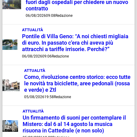
fuori dagli ospedali per chiedere un nuovo
contratto
06/08/2026
09:08
Redazione
ATTUALITÀ
Pontile di Villa Geno: “A noi chiesti migliaia
di euro. In passato c’era chi aveva più
attracchi a tariffe irrisorie. Perché?”
06/08/2026
09:06
Redazione
ATTUALITÀ
Como, rivoluzione centro storico: ecco tutte
le novità tra biciclette, aree pedonali (rossa
e verde) e Ztl
05/08/2026
19:58
Redazione
ATTUALITÀ
Un firmamento di suoni per contemplare il
Mistero: dal 6 al 14 agosto la musica
risuona in Cattedrale (e non solo)