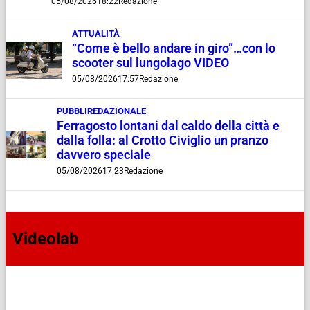
05/08/2026
18:22
Redazione
ATTUALITÀ
“Come è bello andare in giro”…con lo
scooter sul lungolago VIDEO
05/08/2026
17:57
Redazione
PUBBLIREDAZIONALE
Ferragosto lontani dal caldo della città e
dalla folla: al Crotto Civiglio un pranzo
davvero speciale
05/08/2026
17:23
Redazione
Videolab