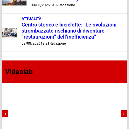
08/08/2026
19:37
Redazione
ATTUALITÀ
Centro storico e biciclette: “Le rivoluzioni
strombazzate rischiano di diventare
“restaurazioni” dell’inefficienza”
08/08/2026
19:21
Redazione
Videolab
‹
›