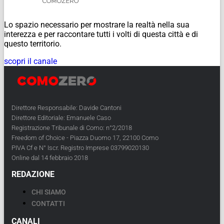
Lo spazio necessario per mostrare la realtà nella sua
interezza e per raccontare tutti i volti di questa città e di
questo territorio.
scopri il canale
Direttore Responsabile: Davide Cantoni
Direttore Editoriale: Emanuele Caso
Registrazione Tribunale di Como: n°2/2018
Freedom of Choice - Piazza Duomo 17, 22100 Como
PIVA Cf e N° Iscr. Registro Imprese 03799020130
Online dal 14 febbraio 2018
REDAZIONE
CHI SIAMO
CONTATTI
CANALI