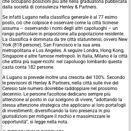
che occupano posizioni più alte nella graduatoria pubblicata
dalla società di consulenza Henley & Partners.
Se infatti Lugano nella classifica generale è al 77 esimo
posto, ciò che colpisce è osservare come la città ticinese
assuma – osservando i nomi degli altri capoluoghi – un
rango particolare in proporzione alla popolazione residente.
La classifica è dominata da tre città statunitensi, ovvero New
York (818 persone), San Francisco e la sua area
metropolitana e Los Angeles. A seguire Londra, Hong Kong,
Singapore e altre famose metropoli. In Italia, Milano è la città
che attira più super-ricchi: nel capoluogo lombardo questa
casta conta 182 persone.
A Lugano si prevede inoltre una crescita del 100%. Secondo
le previsioni di Henley & Partners, nella città sulle rive del
Ceresio tale numero dovrebbe raddoppiare nel prossimo
decennio. Le persone facoltose dedicano sempre più
attenzione al posto in cui scelgono di vivere, “adottando la
stessa attenzione strategica che applicano ai loro portafogli
di investimenti, diversificando la loro presenza in più
giurisdizioni per mitigare il rischio e massimizzare le
opportunità”, si legge nella nota.