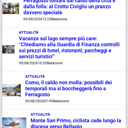
Ferragosto lontani dal caldo della città e
dalla folla: al Crotto Civiglio un pranzo
davvero speciale
09/08/2026
12:23
Redazione
ATTUALITÀ
Vacanze sul lago sempre più care:
“Chiediamo alla Guardia di Finanza controlli
sui prezzi di hotel, ristoranti, parcheggi e
servizi turistici”
09/08/2026
10:32
Redazione
ATTUALITÀ
Como, il caldo non molla: possibili dei
temporali ma si boccheggerà fino a
Ferragosto
09/08/2026
07:45
Redazione
ATTUALITÀ
Monte San Primo, ciclista cade lungo la
discesa verso Bellagio