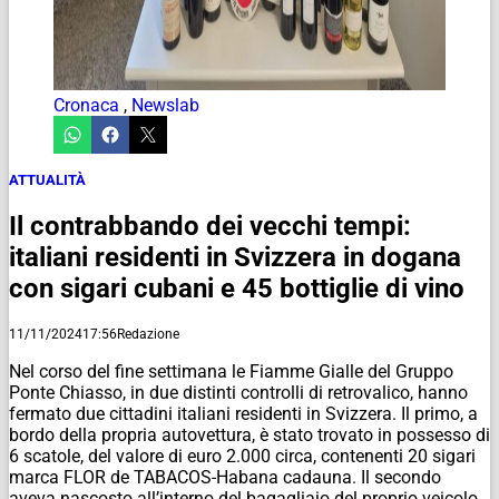
Cronaca
,
Newslab
ATTUALITÀ
Il contrabbando dei vecchi tempi:
italiani residenti in Svizzera in dogana
con sigari cubani e 45 bottiglie di vino
11/11/2024
17:56
Redazione
Nel corso del fine settimana le Fiamme Gialle del Gruppo
Ponte Chiasso, in due distinti controlli di retrovalico, hanno
fermato due cittadini italiani residenti in Svizzera. Il primo, a
bordo della propria autovettura, è stato trovato in possesso di
6 scatole, del valore di euro 2.000 circa, contenenti 20 sigari
marca FLOR de TABACOS-Habana cadauna. Il secondo
aveva nascosto all’interno del bagagliaio del proprio veicolo