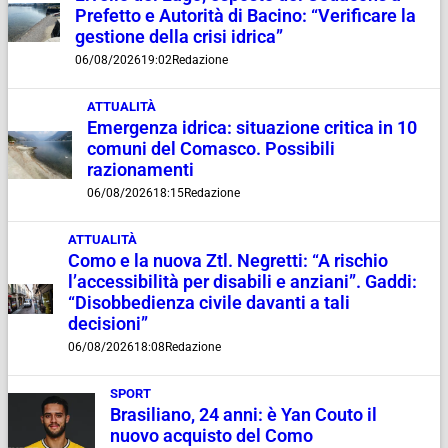
Prefetto e Autorità di Bacino: “Verificare la
gestione della crisi idrica”
06/08/2026
19:02
Redazione
ATTUALITÀ
Emergenza idrica: situazione critica in 10
comuni del Comasco. Possibili
razionamenti
06/08/2026
18:15
Redazione
ATTUALITÀ
Como e la nuova Ztl. Negretti: “A rischio
l’accessibilità per disabili e anziani”. Gaddi:
“Disobbedienza civile davanti a tali
decisioni”
06/08/2026
18:08
Redazione
SPORT
Brasiliano, 24 anni: è Yan Couto il
nuovo acquisto del Como