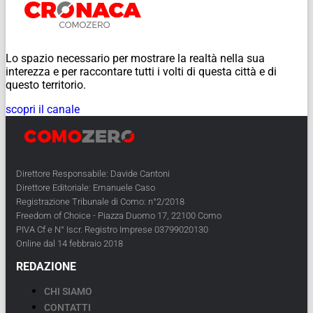
Lo spazio necessario per mostrare la realtà nella sua
interezza e per raccontare tutti i volti di questa città e di
questo territorio.
scopri il canale
Direttore Responsabile: Davide Cantoni
Direttore Editoriale: Emanuele Caso
Registrazione Tribunale di Como: n°2/2018
Freedom of Choice - Piazza Duomo 17, 22100 Como
PIVA Cf e N° Iscr. Registro Imprese 03799020130
Online dal 14 febbraio 2018
REDAZIONE
CHI SIAMO
CONTATTI