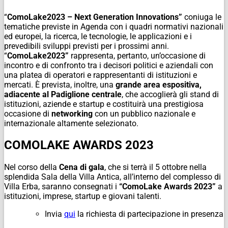
“
ComoLake2023 – Next Generation Innovations”
coniuga le
tematiche previste in Agenda con i quadri normativi nazionali
ed europei, la ricerca, le tecnologie, le applicazioni e i
prevedibili sviluppi previsti per i prossimi anni.
“
ComoLake2023”
rappresenta, pertanto, un’occasione di
incontro e di confronto tra i decisori politici e aziendali con
una platea di operatori e rappresentanti di istituzioni e
mercati. È prevista, inoltre, una
grande area espositiva,
adiacente al Padiglione centrale
, che accoglierà gli stand di
istituzioni, aziende e startup e costituirà una
prestigiosa
occasione di
networking
con un pubblico nazionale e
internazionale altamente selezionato.
COMOLAKE AWARDS 2023
Nel corso della
Cena di gala
, che si terrà il 5 ottobre nella
splendida Sala della Villa Antica, all’interno del complesso di
Villa Erba, saranno consegnati i
“ComoLake
Awards 2023”
a
istituzioni, imprese, startup e giovani talenti.
Invia
qui
la richiesta di partecipazione in presenza