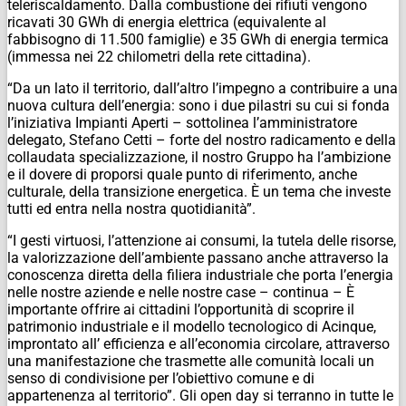
teleriscaldamento. Dalla combustione dei rifiuti vengono
ricavati 30 GWh di energia elettrica (equivalente al
fabbisogno di 11.500 famiglie) e 35 GWh di energia termica
(immessa nei 22 chilometri della rete cittadina).
“Da un lato il territorio, dall’altro l’impegno a contribuire a una
nuova cultura dell’energia: sono i due pilastri su cui si fonda
l’iniziativa Impianti Aperti – sottolinea l’amministratore
delegato, Stefano Cetti – forte del nostro radicamento e della
collaudata specializzazione, il nostro Gruppo ha l’ambizione
e il dovere di proporsi quale punto di riferimento, anche
culturale, della transizione energetica. È un tema che investe
tutti ed entra nella nostra quotidianità”.
“I gesti virtuosi, l’attenzione ai consumi, la tutela delle risorse,
la valorizzazione dell’ambiente passano anche attraverso la
conoscenza diretta della filiera industriale che porta l’energia
nelle nostre aziende e nelle nostre case – continua – È
importante offrire ai cittadini l’opportunità di scoprire il
patrimonio industriale e il modello tecnologico di Acinque,
improntato all’ efficienza e all’economia circolare, attraverso
una manifestazione che trasmette alle comunità locali un
senso di condivisione per l’obiettivo comune e di
appartenenza al territorio”. Gli open day si terranno in tutte le