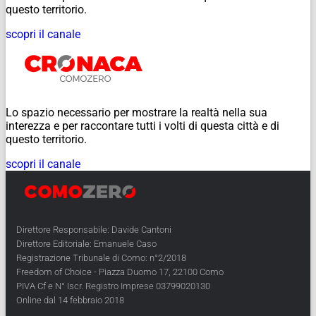
questo territorio.
scopri il canale
Lo spazio necessario per mostrare la realtà nella sua
interezza e per raccontare tutti i volti di questa città e di
questo territorio.
scopri il canale
Direttore Responsabile: Davide Cantoni
Direttore Editoriale: Emanuele Caso
Registrazione Tribunale di Como: n°2/2018
Freedom of Choice - Piazza Duomo 17, 22100 Como
PIVA Cf e N° Iscr. Registro Imprese 03799020130
Online dal 14 febbraio 2018