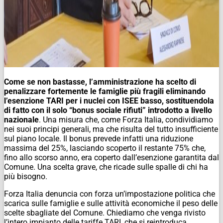
Come se non bastasse, l’amministrazione ha scelto di
penalizzare fortemente le famiglie più fragili eliminando
l’esenzione TARI per i nuclei con ISEE basso, sostituendola
di fatto con il solo “bonus sociale rifiuti” introdotto a livello
nazionale
. Una misura che, come Forza Italia, condividiamo
nei suoi principi generali, ma che risulta del tutto insufficiente
sul piano locale. Il bonus prevede infatti una riduzione
massima del 25%, lasciando scoperto il restante 75% che,
fino allo scorso anno, era coperto dall’esenzione garantita dal
Comune. Una scelta grave, che ricade sulle spalle di chi ha
più bisogno.
Forza Italia denuncia con forza un’impostazione politica che
scarica sulle famiglie e sulle attività economiche il peso delle
scelte sbagliate del Comune.
Chiediamo che venga rivisto
l’intero impianto delle tariffe TARI, che si reintroduca