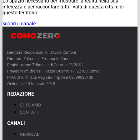
Lo spazio necessario per mostrare la realtà nella sua
interezza e per raccontare tutti i volti di questa città e di
questo territorio.
scopri il canale
Direttore Responsabile: Davide Cantoni
Direttore Editoriale: Emanuele Caso
Registrazione Tribunale di Como: n°2/2018
Freedom of Choice - Piazza Duomo 17, 22100 Como
PIVA Cf e N° Iscr. Registro Imprese 03799020130
Online dal 14 febbraio 2018
REDAZIONE
CHI SIAMO
CONTATTI
CANALI
NEWSLAB