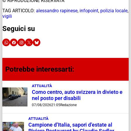
© RIPRODUZIONE RISERVATA
TAG ARTICOLO:
alessandro rapinese
,
infopoint
,
polizia locale
,
vigili
Seguici su
Potrebbe interessarti:
ATTUALITÀ
Como centro, auto svizzera in divieto e
nel posto per disabili
07/08/2026
21:05
Redazione
ATTUALITÀ
Campione d’Italia, sapori d’estate al