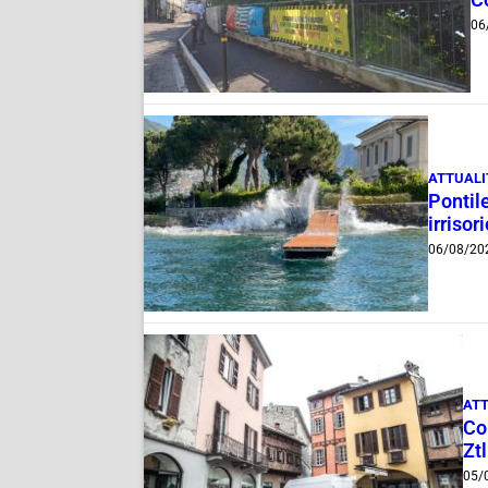
06
ATTUALI
Pontile
irrisor
06/08/20
ATT
Com
Ztl
05/