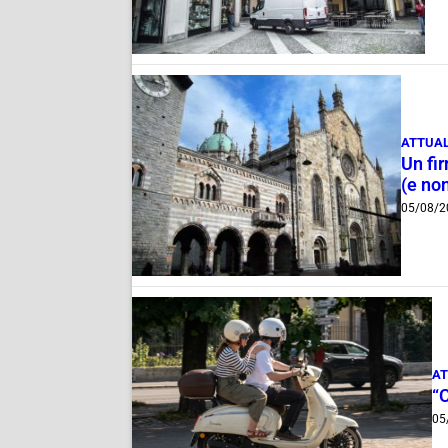
ATTUAL
Un fi
(e non
05/08/2
AT
“
05