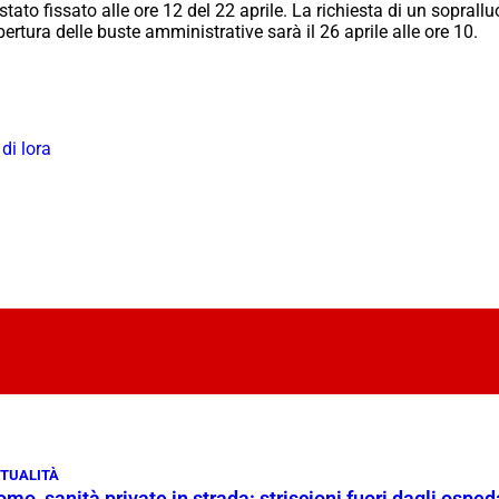
 stato fissato alle ore 12 del 22 aprile. La richiesta di un sopral
pertura delle buste amministrative sarà il 26 aprile alle ore 10.
di lora
TUALITÀ
mo, sanità private in strada: striscioni fuori dagli ospe