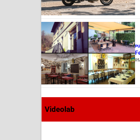
PU
Fe
05
Videolab