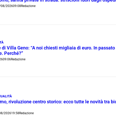
/08/2026
09:08
Redazione
TÀ
 di Villa Geno: “A noi chiesti migliaia di euro. In passato 
ie. Perché?”
26
09:06
Redazione
UALITÀ
o, rivoluzione centro storico: ecco tutte le novità tra bi
08/2026
19:58
Redazione