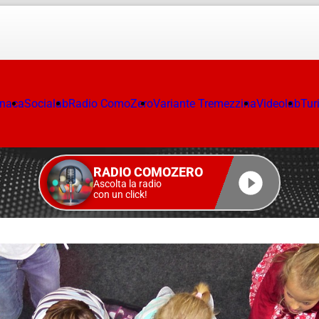
onaca
Socialab
Radio ComoZero
Variante Tremezzina
Videolab
Tur
RADIO COMOZERO
Ascolta la radio
con un click!