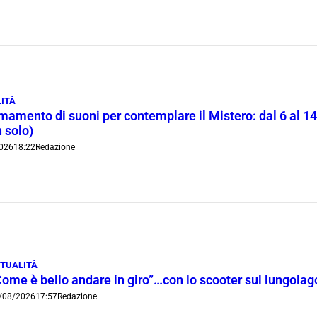
ITÀ
rmamento di suoni per contemplare il Mistero: dal 6 al 1
 solo)
026
18:22
Redazione
TUALITÀ
Come è bello andare in giro”…con lo scooter sul lungola
/08/2026
17:57
Redazione