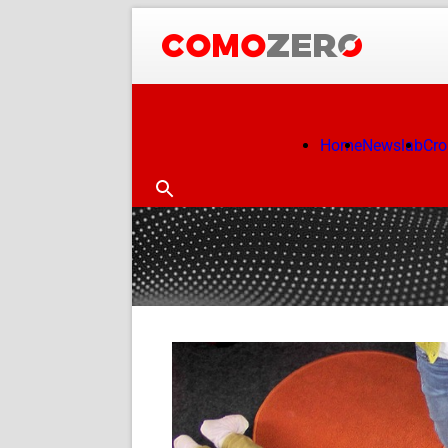
Home
Newslab
Cr