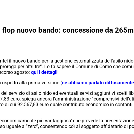
 il flop nuovo bando: concessione da 265mi
ntel il nuovo bando per la gestione esternalizzata dell’asilo nido
 proroga per altri tre”. Lo fa sapere il Comune di Como che comun
 scorso agosto:
qui i dettagli
.
rispetto alla prima versione (
ne abbiamo parlato diffusamente
l servizio di asilo nido ed eventuali servizi aggiuntivi scelti libe
7.83 euro, spiega ancora l’amministrazione “comprensivi dell’uti
o di cui 92.567,83 euro quale contributo economico in contanti
‘economicamente più vantaggiosa’ che prevede la presentazione 
 uguale a “zero”, consentendo coì al soggetto affidatario di pote