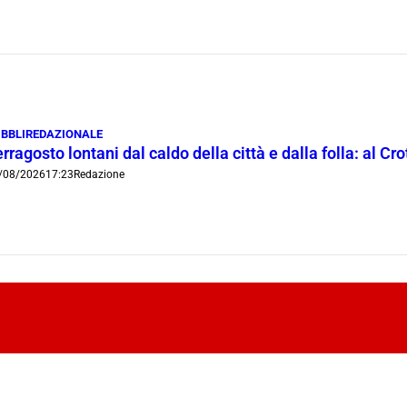
BBLIREDAZIONALE
rragosto lontani dal caldo della città e dalla folla: al C
/08/2026
17:23
Redazione