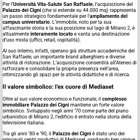
Per l’
Università Vita-Salute San Raffaele
, l’acquisizione del
Palazzo dei Cigni
(che si estende su 44.000 mq) rappresenta
un passo strategico fondamentale per l’
ampliamento del
campus universitario
. L’immobile, noto per la sua
affascinante storia e la sua posizione sul lago di Milano 2, è
attualmente
interamente locato
e vanta una destinazione
d’uso mista (uffici, retail, ospitalità).
Al suo interno, infatti, operano già strutture accademiche del
San Raffaele, un importante brand alberghiero e diverse
attività di ristorazione. L’acquisizione consentirà all’Ateneo di
rafforzare e consolidare la propria presenza nell’area,
ottimizzando gli spazi per le attività didattiche e di ricerca.
Il valore simbolico: l’ex cuore di Mediaset
Oltre al suo valore economico e funzionale, il
complesso
immobiliare Palazzo dei Cigni
mantiene un forte valore
simbolico. Sviluppato negli anni ’70 come parte del piano
urbanistico di Milano 2, l’edificio è entrato nella storia della
televisione italiana.
Tra gli anni ’80 e ’90, il
Palazzo dei Cigni
è stato uno dei
principali centri produttivi di Mediaset, ospitando ben cinque