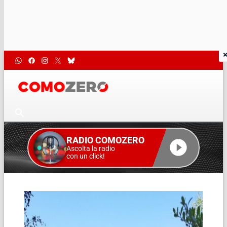
RADIO COMOZERO
Ascolta la radio
con un click!