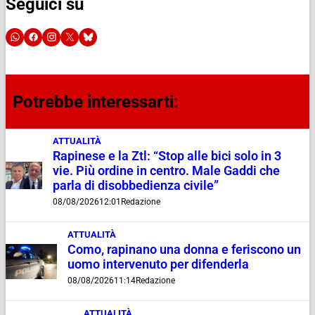
Seguici su
Potrebbe interessarti:
ATTUALITÀ
Rapinese e la Ztl: “Stop alle bici solo in 3
vie. Più ordine in centro. Male Gaddi che
parla di disobbedienza civile”
08/08/2026
12:01
Redazione
ATTUALITÀ
Como, rapinano una donna e feriscono un
uomo intervenuto per difenderla
08/08/2026
11:14
Redazione
ATTUALITÀ