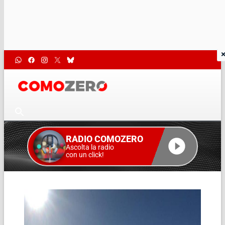
RADIO COMOZERO
Ascolta la radio
con un click!