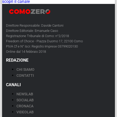
scopri il canale
Direttore Responsabile: Davide Cantoni
Direttore Editoriale: Emanuele Caso
Registrazione Tribunale di Como: n°2/2018
Freedom of Choice - Piazza Duomo 17, 22100 Como
PIVA Cf e N° Iscr. Registro Imprese 03799020130
Online dal 14 febbraio 2018
REDAZIONE
CHI SIAMO
CONTATTI
CANALI
NEWSLAB
SOCIALAB
CRONACA
VIDEOLAB