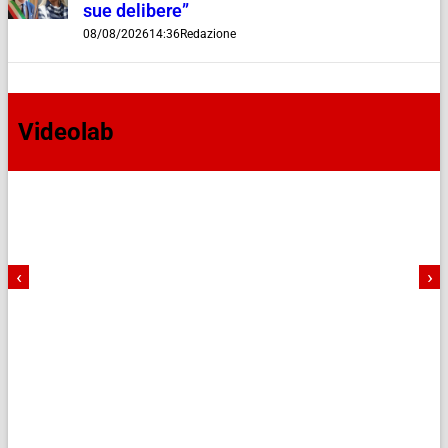
sue delibere”
08/08/2026
14:36
Redazione
Videolab
‹
›