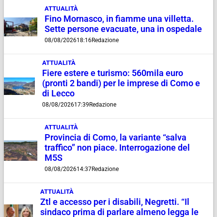
ATTUALITÀ
Fino Mornasco, in fiamme una villetta.
Sette persone evacuate, una in ospedale
08/08/2026
18:16
Redazione
ATTUALITÀ
Fiere estere e turismo: 560mila euro
(pronti 2 bandi) per le imprese di Como e
di Lecco
08/08/2026
17:39
Redazione
ATTUALITÀ
Provincia di Como, la variante “salva
traffico” non piace. Interrogazione del
M5S
08/08/2026
14:37
Redazione
ATTUALITÀ
Ztl e accesso per i disabili, Negretti. “Il
sindaco prima di parlare almeno legga le