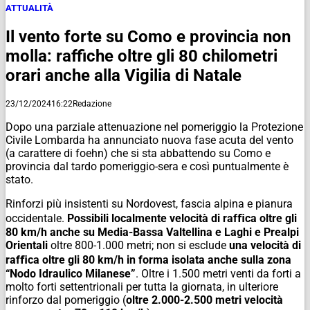
ATTUALITÀ
Il vento forte su Como e provincia non
molla: raffiche oltre gli 80 chilometri
orari anche alla Vigilia di Natale
23/12/2024
16:22
Redazione
Dopo una parziale attenuazione nel pomeriggio la Protezione
Civile Lombarda ha annunciato nuova fase acuta del vento
(a carattere di foehn) che si sta abbattendo su Como e
provincia dal tardo pomeriggio-sera e così puntualmente è
stato.
Rinforzi più insistenti su Nordovest, fascia alpina e pianura
occidentale.
Possibili localmente velocità di rafﬁca oltre gli
80 km/h anche su Media-Bassa Valtellina e Laghi e Prealpi
Orientali
oltre 800-1.000 metri; non si esclude
una velocità di
rafﬁca oltre gli 80 km/h in forma isolata anche sulla zona
“Nodo Idraulico Milanese”
. Oltre i 1.500 metri venti da forti a
molto forti settentrionali per tutta la giornata, in ulteriore
rinforzo dal pomeriggio (
oltre 2.000-2.500 metri velocità