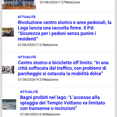
07/08/2026
17:27
Redazione
ATTUALITÀ
Rivoluzione centro storico e aree pedonali, la
Lega lancia una raccolta firme. Il Pd:
“Sicurezza per i pedoni senza punire i
residenti”
07/08/2026
17:21
Redazione
ATTUALITÀ
Centro storico e biciclette off limits: “In una
città soffocata dal traffico, con problemi di
parcheggio si ostacola la mobilità dolce”
07/08/2026
14:37
Redazione
ATTUALITÀ
Bagni proibiti nel lago: “L’accesso alla
spiaggia del Tempio Voltiano va limitato
con transenne o recinzioni”
07/08/2026
14:36
Redazione