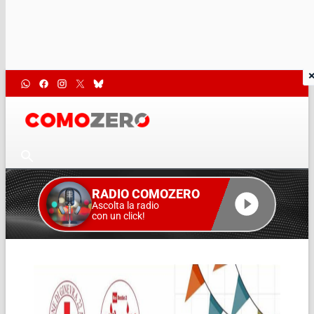
RADIO COMOZERO
Ascolta la radio
con un click!