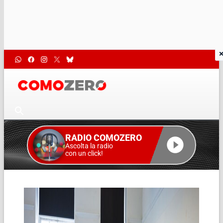
RADIO COMOZERO
Ascolta la radio
con un click!