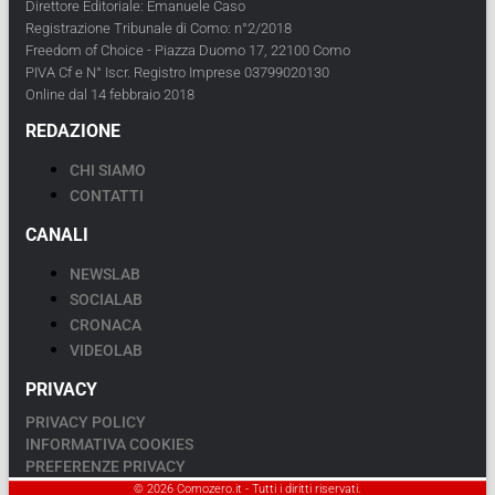
Direttore Editoriale: Emanuele Caso
Registrazione Tribunale di Como: n°2/2018
Freedom of Choice - Piazza Duomo 17, 22100 Como
PIVA Cf e N° Iscr. Registro Imprese 03799020130
Online dal 14 febbraio 2018
REDAZIONE
CHI SIAMO
CONTATTI
CANALI
NEWSLAB
SOCIALAB
CRONACA
VIDEOLAB
PRIVACY
PRIVACY POLICY
INFORMATIVA COOKIES
PREFERENZE PRIVACY
© 2026 Comozero.it - Tutti i diritti riservati.