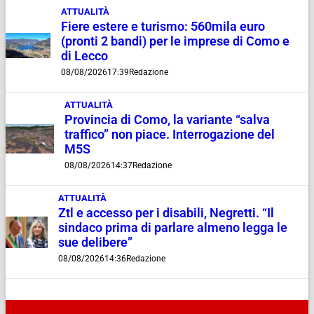
ATTUALITÀ
Fiere estere e turismo: 560mila euro
(pronti 2 bandi) per le imprese di Como e
di Lecco
08/08/2026
17:39
Redazione
ATTUALITÀ
Provincia di Como, la variante “salva
traffico” non piace. Interrogazione del
M5S
08/08/2026
14:37
Redazione
ATTUALITÀ
Ztl e accesso per i disabili, Negretti. “Il
sindaco prima di parlare almeno legga le
sue delibere”
08/08/2026
14:36
Redazione