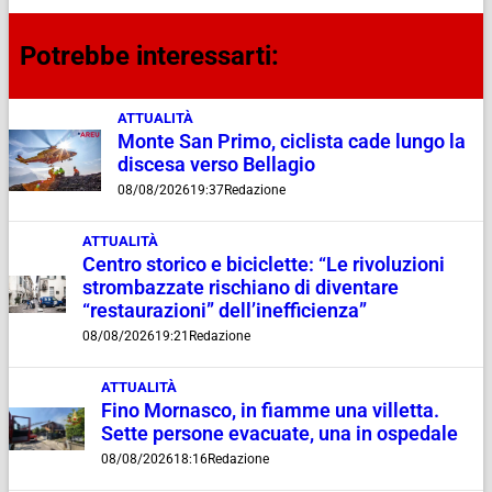
Potrebbe interessarti:
ATTUALITÀ
Monte San Primo, ciclista cade lungo la
discesa verso Bellagio
08/08/2026
19:37
Redazione
ATTUALITÀ
Centro storico e biciclette: “Le rivoluzioni
strombazzate rischiano di diventare
“restaurazioni” dell’inefficienza”
08/08/2026
19:21
Redazione
ATTUALITÀ
Fino Mornasco, in fiamme una villetta.
Sette persone evacuate, una in ospedale
08/08/2026
18:16
Redazione