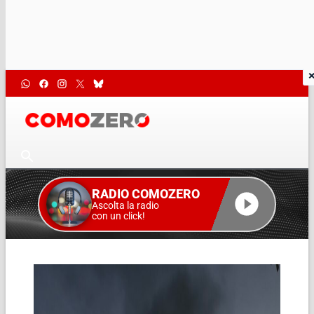
RADIO COMOZERO
Ascolta la radio
con un click!