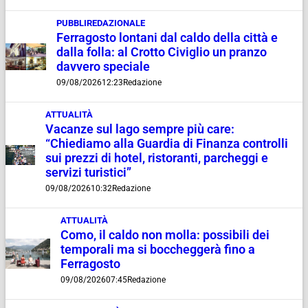
PUBBLIREDAZIONALE
Ferragosto lontani dal caldo della città e
dalla folla: al Crotto Civiglio un pranzo
davvero speciale
09/08/2026
12:23
Redazione
ATTUALITÀ
Vacanze sul lago sempre più care:
“Chiediamo alla Guardia di Finanza controlli
sui prezzi di hotel, ristoranti, parcheggi e
servizi turistici”
09/08/2026
10:32
Redazione
ATTUALITÀ
Como, il caldo non molla: possibili dei
temporali ma si boccheggerà fino a
Ferragosto
09/08/2026
07:45
Redazione