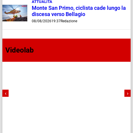
ATTUALITÀ
Monte San Primo, ciclista cade lungo la
discesa verso Bellagio
08/08/2026
19:37
Redazione
Videolab
‹
›