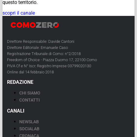
questo territorio.
scopri il canale
Direttore Responsabile: Davide Cantoni
Direttore Editoriale: Emanuele Caso
Registrazione Tribunale di Como: n°2/2018
Freedom of Choice - Piazza Duomo 17, 22100 Como
PIVA Cf e N° Iscr. Registro Imprese 03799020130
Online dal 14 febbraio 2018
REDAZIONE
CHI SIAMO
CONTATTI
CANALI
NEWSLAB
SOCIALAB
CRONACA