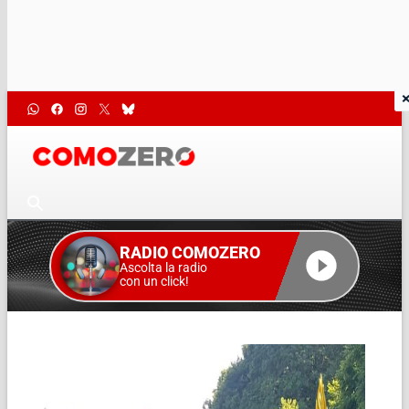
RADIO COMOZERO
Ascolta la radio
con un click!