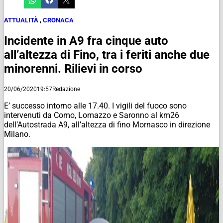
ATTUALITÀ
,
CRONACA
Incidente in A9 fra cinque auto
all’altezza di Fino, tra i feriti anche due
minorenni. Rilievi in corso
20/06/2020
19:57
Redazione
E’ successo intorno alle 17.40. I vigili del fuoco sono
intervenuti da Como, Lomazzo e Saronno al km26
dell’Autostrada A9, all’altezza di fino Mornasco in direzione
Milano.