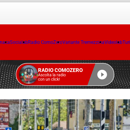
onaca
Socialab
Radio ComoZero
Variante Tremezzina
Videolab
Tur
RADIO COMOZERO
Ascolta la radio
con un click!