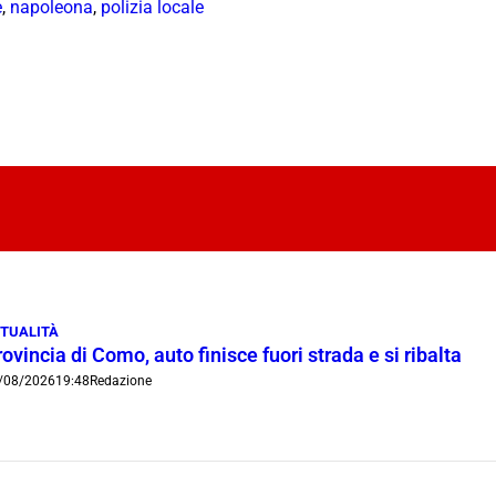
e
,
napoleona
,
polizia locale
TUALITÀ
ovincia di Como, auto finisce fuori strada e si ribalta
/08/2026
19:48
Redazione