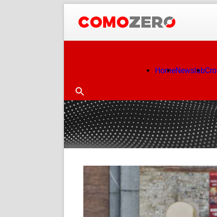
Home
Newslab
Cr