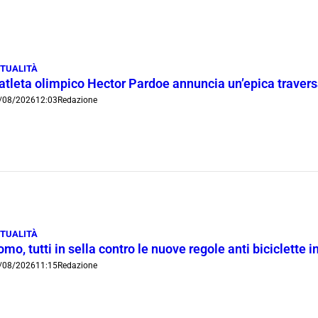
TUALITÀ
’atleta olimpico Hector Pardoe annuncia un’epica traver
/08/2026
12:03
Redazione
TUALITÀ
mo, tutti in sella contro le nuove regole anti biciclette 
/08/2026
11:15
Redazione