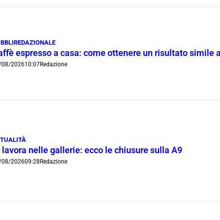
BBLIREDAZIONALE
ffè espresso a casa: come ottenere un risultato simile a
/08/2026
10:07
Redazione
TUALITÀ
 lavora nelle gallerie: ecco le chiusure sulla A9
/08/2026
09:28
Redazione