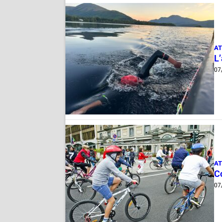
AT
L
07
AT
Co
07