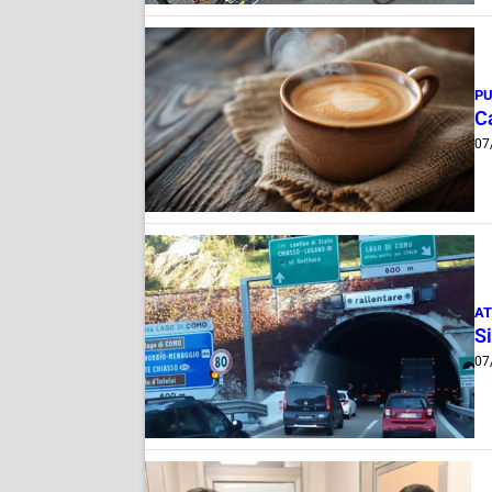
PU
Ca
07
AT
Si
07