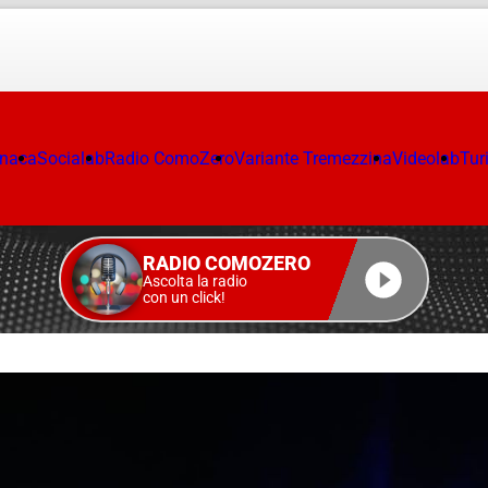
onaca
Socialab
Radio ComoZero
Variante Tremezzina
Videolab
Tur
RADIO COMOZERO
Ascolta la radio
con un click!