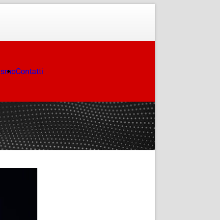
ismo
Contatti