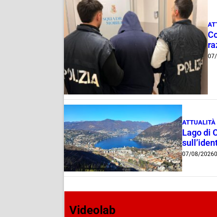
AT
Co
ra
07
ATTUALITÀ
Lago di 
sull’ident
07/08/2026
0
Videolab