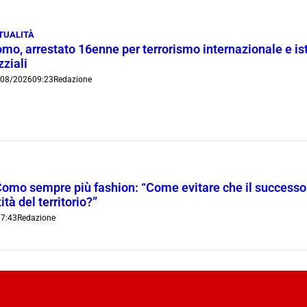
TUALITÀ
mo, arrestato 16enne per terrorismo internazionale e is
zziali
/08/2026
09:23
Redazione
Como sempre più fashion: “Come evitare che il successo t
ità del territorio?”
7:43
Redazione