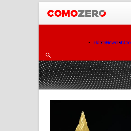
Home
Newslab
Cr