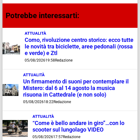
Potrebbe interessarti:
ATTUALITÀ
Como, rivoluzione centro storico: ecco tutte
le novità tra biciclette, aree pedonali (rossa
e verde) e Ztl
05/08/2026
19:58
Redazione
ATTUALITÀ
Un firmamento di suoni per contemplare il
Mistero: dal 6 al 14 agosto la musica
risuona in Cattedrale (e non solo)
05/08/2026
18:22
Redazione
ATTUALITÀ
“Come è bello andare in giro”…con lo
scooter sul lungolago VIDEO
05/08/2026
17:57
Redazione