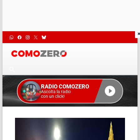
RADIO COMOZERO
Ascolta la radio
con un click!