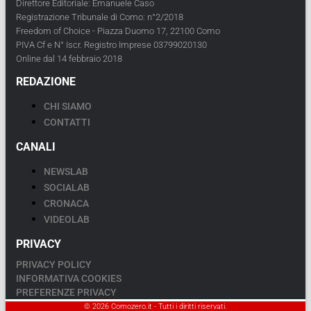
Direttore Editoriale: Emanuele Caso
Registrazione Tribunale di Como: n°2/2018
Freedom of Choice - Piazza Duomo 17, 22100 Como
PIVA Cf e N° Iscr. Registro Imprese 03799020130
Online dal 14 febbraio 2018
REDAZIONE
CHI SIAMO
CONTATTI
CANALI
NEWSLAB
SOCIALAB
CRONACA
VIDEOLAB
PRIVACY
PRIVACY POLICY
INFORMATIVA COOKIES
PREFERENZE PRIVACY
© 2026 Comozero.it - Tutti i diritti riservati.