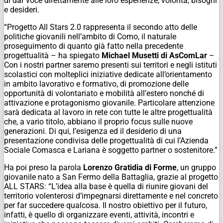
di dar voce direttamente alle loro esperienze, volontà, bisogni
e desideri.
“Progetto All Stars 2.0 rappresenta il secondo atto delle
politiche giovanili nell’ambito di Como, il naturale
proseguimento di quanto già fatto nella precedente
progettualità – ha spiegato
Michael Musetti di AsComLar
–
Con i nostri partner saremo presenti sui territori e negli istituti
scolastici con molteplici iniziative dedicate all’orientamento
in ambito lavorativo e formativo, di promozione delle
opportunità di volontariato e mobilità all’estero nonché di
attivazione e protagonismo giovanile. Particolare attenzione
sarà dedicata al lavoro in rete con tutte le altre progettualità
che, a vario titolo, abbiano il proprio focus sulle nuove
generazioni. Di qui, l’esigenza ed il desiderio di una
presentazione condivisa delle progettualità di cui l’Azienda
Sociale Comasca e Lariana è soggetto partner o sostenitore.”
Ha poi preso la parola
Lorenzo Gratidia di Forme
, un gruppo
giovanile nato a San Fermo della Battaglia, grazie al progetto
ALL STARS: “L’idea alla base è quella di riunire giovani del
territorio volenterosi d’impegnarsi direttamente e nel concreto
per far succedere qualcosa. Il nostro obiettivo per il futuro,
infatti, è quello di organizzare eventi, attività, incontri e