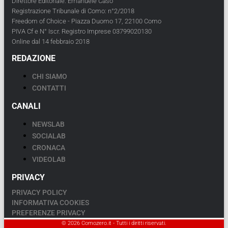
Direttore Editoriale: Emanuele Caso
Registrazione Tribunale di Como: n°2/2018
Freedom of Choice - Piazza Duomo 17, 22100 Como
PIVA Cf e N° Iscr. Registro Imprese 03799020130
Online dal 14 febbraio 2018
REDAZIONE
CHI SIAMO
CONTATTI
CANALI
NEWSLAB
SOCIALAB
CRONACA
VIDEOLAB
PRIVACY
PRIVACY POLICY
INFORMATIVA COOKIES
PREFERENZE PRIVACY
© 2026 Comozero.it - Tutti i diritti riservati.