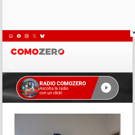
RADIO COMOZERO
Ascolta la radio
con un click!