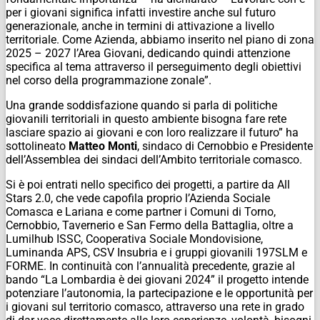
per i giovani significa infatti investire anche sul futuro
generazionale, anche in termini di attivazione a livello
territoriale. Come Azienda, abbiamo inserito nel piano di zona
2025 – 2027 l’Area Giovani, dedicando quindi attenzione
specifica al tema attraverso il perseguimento degli obiettivi
nel corso della programmazione zonale”.
Una grande soddisfazione quando si parla di politiche
giovanili territoriali in questo ambiente bisogna fare rete
lasciare spazio ai giovani e con loro realizzare il futuro” ha
sottolineato
Matteo Monti
, sindaco di Cernobbio e Presidente
dell’Assemblea dei sindaci dell’Ambito territoriale comasco.
Si è poi entrati nello specifico dei progetti, a partire da All
Stars 2.0, che vede capofila proprio l’Azienda Sociale
Comasca e Lariana e come partner i Comuni di Torno,
Cernobbio, Tavernerio e San Fermo della Battaglia, oltre a
Lumilhub ISSC, Cooperativa Sociale Mondovisione,
Luminanda APS, CSV Insubria e i gruppi giovanili 197SLM e
FORME. In continuità con l’annualità precedente, grazie al
bando “La Lombardia è dei giovani 2024” il progetto intende
potenziare l’autonomia, la partecipazione e le opportunità per
i giovani sul territorio comasco, attraverso una rete in grado