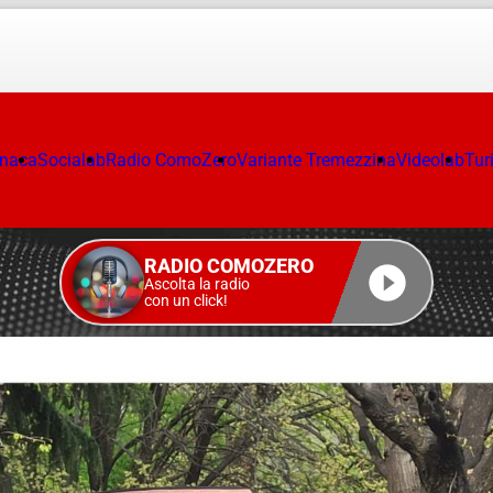
onaca
Socialab
Radio ComoZero
Variante Tremezzina
Videolab
Tur
RADIO COMOZERO
Ascolta la radio
con un click!