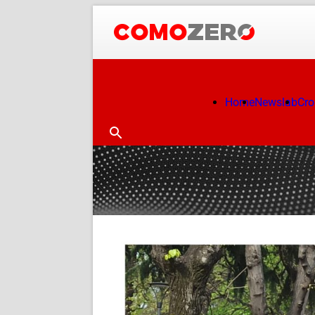
Home
Newslab
Cr