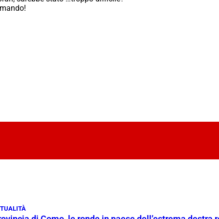
comando!
TUALITÀ
rovincia di Como, le ronde in paese dell’estrema destra 