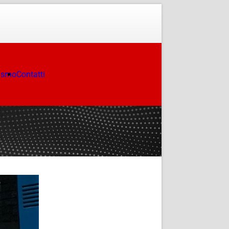
ismo
Contatti