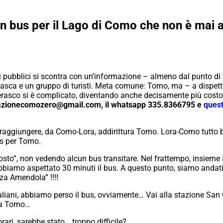
un bus per il Lago di Como che non è mai a
i pubblici si scontra con un’informazione – almeno dal punto di 
asca e un gruppo di turisti. Meta comune: Torno, ma – a dispett
rasco si è complicato, diventando anche decisamente più costoso 
 redazionecomozero@gmail.com, il whatsapp 335.8366795 e
quest
 raggiungere, da Como-Lora, addirittura Torno.
Lora-Como tutto b
us per Torno.
sto”, non vedendo alcun bus transitare. Nel frattempo, insieme a 
biamo aspettato 30 minuti il bus.
A questo punto, siamo andati al
za Amendola” !!!!
taliani, abbiamo perso il bus, ovviamente… Vai alla stazione San
 a Torno…
ari, sarebbe stato …troppo difficile?