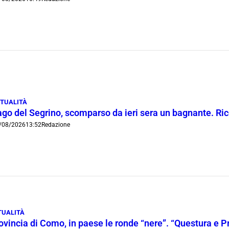
TUALITÀ
ago del Segrino, scomparso da ieri sera un bagnante. Ric
/08/2026
13:52
Redazione
TUALITÀ
ovincia di Como, in paese le ronde “nere”. “Questura e P