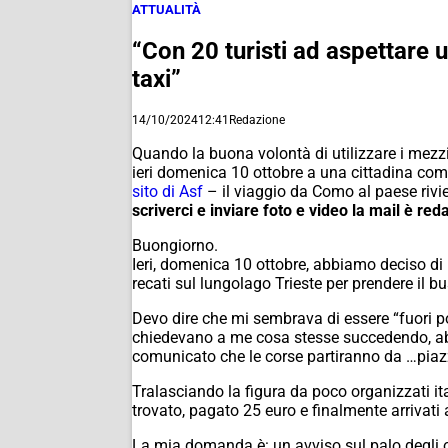
ATTUALITÀ
“Con 20 turisti ad aspettare 
taxi”
14/10/2024
12:41
Redazione
Quando la buona volontà di utilizzare i mezz
ieri domenica 10 ottobre a una cittadina com
sito di Asf
– il viaggio da Como al paese rivie
scriverci e inviare foto e video la mail è
Buongiorno.
Ieri, domenica 10 ottobre, abbiamo deciso di
recati sul lungolago Trieste per prendere il b
Devo dire che mi sembrava di essere “fuori po
chiedevano a me cosa stesse succedendo, ab
comunicato che le corse partiranno da …piaz
Tralasciando la figura da poco organizzati i
trovato, pagato 25 euro e finalmente arrivati
La mia domanda è: un avviso sul palo degli or