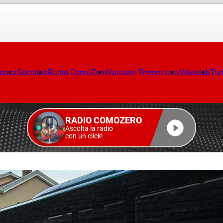
onaca
Socialab
Radio ComoZero
Variante Tremezzina
Videolab
Tur
RADIO COMOZERO
Ascolta la radio
con un click!