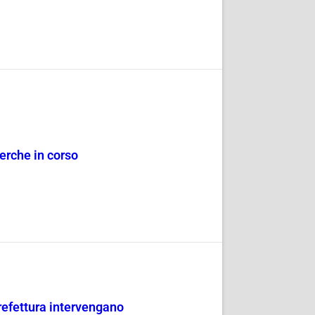
erche in corso
refettura intervengano