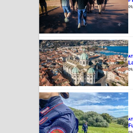
09
AT
La
09
AT
Fu
09