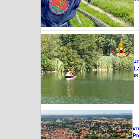
AT
L
09
AT
Pr