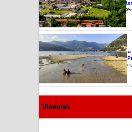
te
09/
AT
P
09
Videolab