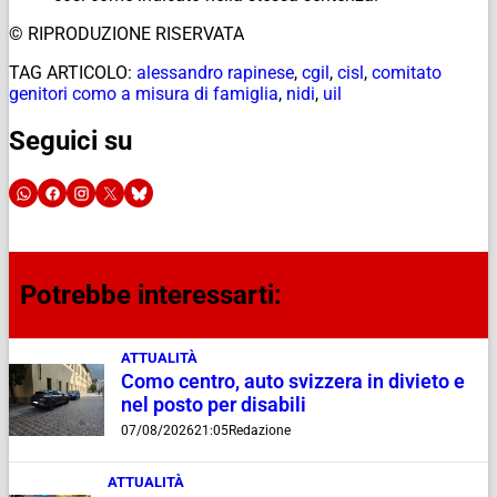
© RIPRODUZIONE RISERVATA
TAG ARTICOLO:
alessandro rapinese
,
cgil
,
cisl
,
comitato
genitori como a misura di famiglia
,
nidi
,
uil
Seguici su
Potrebbe interessarti:
ATTUALITÀ
Como centro, auto svizzera in divieto e
nel posto per disabili
07/08/2026
21:05
Redazione
ATTUALITÀ