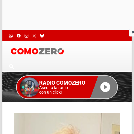
RADIO COMOZERO
Ascolta la radio
con un click!