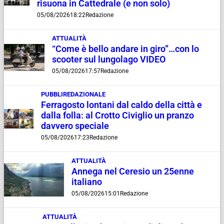
risuona in Cattedrale (e non solo)
05/08/2026
18:22
Redazione
ATTUALITÀ
“Come è bello andare in giro”…con lo
scooter sul lungolago VIDEO
05/08/2026
17:57
Redazione
PUBBLIREDAZIONALE
Ferragosto lontani dal caldo della città e
dalla folla: al Crotto Civiglio un pranzo
davvero speciale
05/08/2026
17:23
Redazione
ATTUALITÀ
Annega nel Ceresio un 25enne
italiano
05/08/2026
15:01
Redazione
ATTUALITÀ