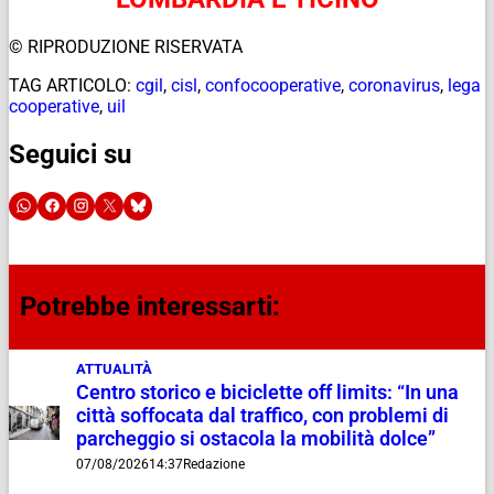
© RIPRODUZIONE RISERVATA
TAG ARTICOLO:
cgil
,
cisl
,
confocooperative
,
coronavirus
,
lega
cooperative
,
uil
Seguici su
Potrebbe interessarti:
ATTUALITÀ
Centro storico e biciclette off limits: “In una
città soffocata dal traffico, con problemi di
parcheggio si ostacola la mobilità dolce”
07/08/2026
14:37
Redazione