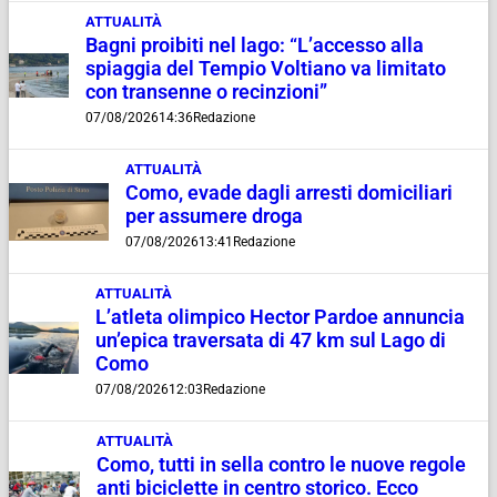
ATTUALITÀ
Bagni proibiti nel lago: “L’accesso alla
spiaggia del Tempio Voltiano va limitato
con transenne o recinzioni”
07/08/2026
14:36
Redazione
ATTUALITÀ
Como, evade dagli arresti domiciliari
per assumere droga
07/08/2026
13:41
Redazione
ATTUALITÀ
L’atleta olimpico Hector Pardoe annuncia
un’epica traversata di 47 km sul Lago di
Como
07/08/2026
12:03
Redazione
ATTUALITÀ
Como, tutti in sella contro le nuove regole
anti biciclette in centro storico. Ecco