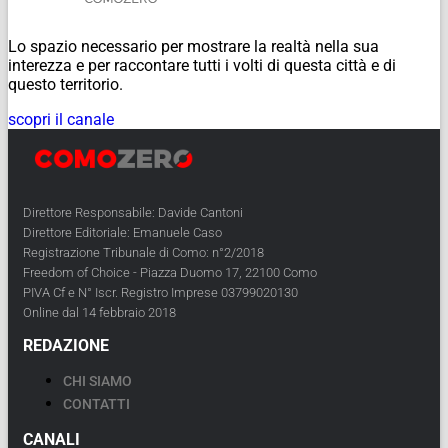
Lo spazio necessario per mostrare la realtà nella sua
interezza e per raccontare tutti i volti di questa città e di
questo territorio.
scopri il canale
Direttore Responsabile: Davide Cantoni
Direttore Editoriale: Emanuele Caso
Registrazione Tribunale di Como: n°2/2018
Freedom of Choice - Piazza Duomo 17, 22100 Como
PIVA Cf e N° Iscr. Registro Imprese 03799020130
Online dal 14 febbraio 2018
REDAZIONE
CHI SIAMO
CONTATTI
CANALI