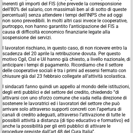
inerenti gli importi del FIS (che prevede la corresponsione
dell’80% del salario, con massimali ben al di sotto di queste
percentuali) senza attendere i tempi dell’INPS che ad oggi
non sono prevedibili. In molti altri casi invece le cooperative,
purtroppo, non hanno garantito l’anticipazione del FIS a
causa di difficoltà economico finanziarie legate alla
sospensione dei servizi.
I lavoratori rischiano, in questo caso, di non ricevere entro la
scadenza del 20 aprile la retribuzione dovuta. Per questo
motivo Cgil, Cisl e Uil hanno già chiesto, a livello nazionale, di
anticipare i tempi di pagamento. Ricordiamo che il settore
delle cooperative sociali è tra i primi ad essersi fermato con
chiusure già dal 23 febbraio collegate all’attività scolastica.
I sindacati fanno quindi un appello al mondo delle istituzioni,
degli enti pubblici e del settore del credito, chiedendo “di
attivarsi con uno sforzo comune che vada nella direzione di
sostenere le lavoratrici ed i lavoratori del settore che può
arrivare solo attraverso supporti concreti con l’apertura di
canali di credito adeguati, attraverso l’attivazione di tutte le
possibili attività a distanza (di tipo educativo e formativo) ed
anche la possibilità per gli enti pubblici di attivare le
procedure previste dall’art 48 del Cura Italia”.