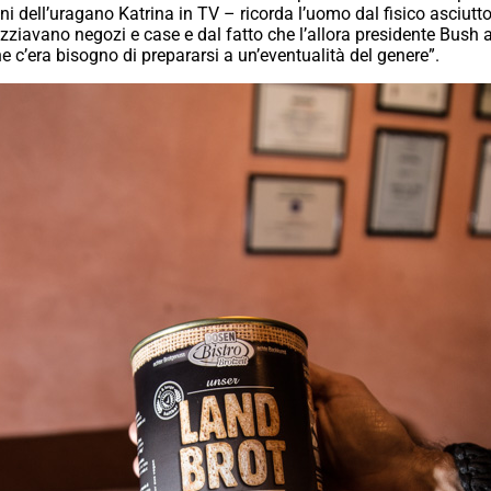
 dell’uragano Katrina in TV – ricorda l’uomo dal fisico asciutt
azziavano negozi e case e dal fatto che l’allora presidente Bush
he c’era bisogno di prepararsi a un’eventualità del genere”.