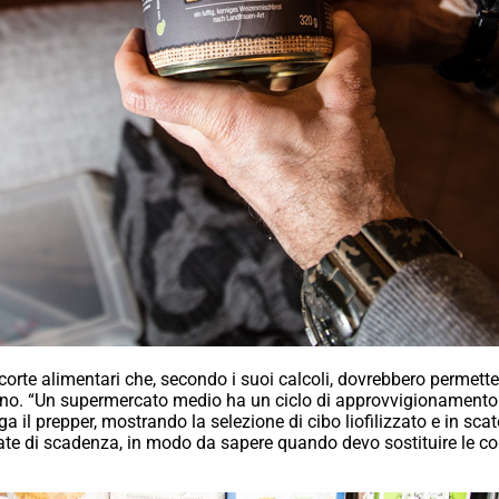
corte alimentari che, secondo i suoi calcoli, dovrebbero permette
rno. “Un supermercato medio ha un ciclo di approvvigionamento d
a il prepper, mostrando la selezione di cibo liofilizzato e in sc
 date di scadenza, in modo da sapere quando devo sostituire le co