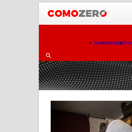
Home
Newslab
Cr