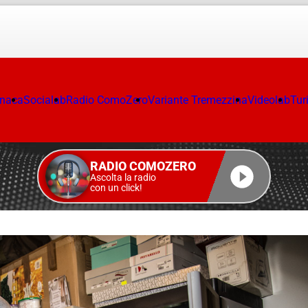
onaca
Socialab
Radio ComoZero
Variante Tremezzina
Videolab
Tur
RADIO COMOZERO
Ascolta la radio
con un click!