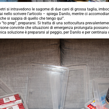
vetri si intravedono le sagome di due cani di grossa taglia, imbo
rai nello scrivere l’articolo – spiega Danilo, mentre ci accomod
he si sappia di quello che tengo qui”.
 “to prep”, prepararsi. Si tratta di una sottocultura prevalentem
ersone convinte che situazioni di emergenza prolungata possano s
unica soluzione è prepararsi al peggio, per Danilo e per centinaia d