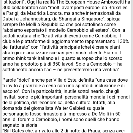
istituzioni”. Oggi la realtà The European House Ambrosetti ha
300 collaboratori con “molti avamposti europei da Bruxelles
a Parigi, da Madrid a Londra, ma anche internazionali da
Dubai a Johannesburg, da Shangai a Singapore”, spiega
sempre De Molli a Repubblica che poi sottolinea come
“abbiamo esportato il modello Cernobbio all’estero”. Con la
sottolineatura che “le attività di eventi come Cernobbio, il
club e le piattaforme di aggiornamento rappresentano il 30%
del fatturato” con “l’attività principale [che] è creare piani
strategici e analizzare scenari per i nostri clienti. Siamo il
primo think tank italiano e il quarto europeo che lo scorso
anno ha prodotto più di 350 lavori. Solo a Cernobbio – ha
sottolineato ancora l’ad – ne presenteremo una ventina”.
Parole “dolci” anche per Villa d’Este, definita “una casa dove
ti invito a pranzo e a cena con uno spirito di inclusione e di
ascolto”. Con la particolarità, inutile sottolinearlo, che gli
invitati sono le più importanti personalità mondiali dei mondi
della politica, dell’economica, della cultura. Infatti, alla
domanda del giornalista Walter Galbieti su quale
personaggio fosse rimasto più impresso a De Molli in 50
anni di forum a Cernobbio, i nomi sono quelli che hanno
segnato la storia.
“Bill Gates che, arrivato alle 2 di notte da Praga, senza aver