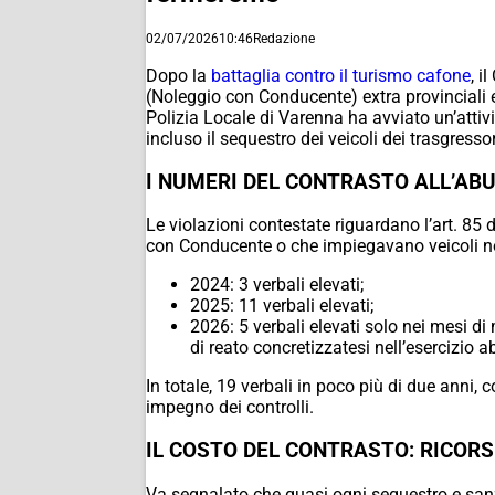
02/07/2026
10:46
Redazione
Dopo la
battaglia contro il turismo cafone
, i
(Noleggio con Conducente) extra provinciali e
Polizia Locale di Varenna ha avviato un’attivit
incluso il sequestro dei veicoli dei trasgressor
I NUMERI DEL CONTRASTO ALL’AB
Le violazioni contestate riguardano l’art. 85 
con Conducente o che impiegavano veicoli non
2024: 3 verbali elevati;
2025: 11 verbali elevati;
2026: 5 verbali elevati solo nei mesi d
di reato concretizzatesi nell’esercizio ab
In totale, 19 verbali in poco più di due anni,
impegno dei controlli.
IL COSTO DEL CONTRASTO: RICORSI
Va segnalato che quasi ogni sequestro e sanz