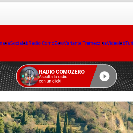
onaca
Socialab
Radio ComoZero
Variante Tremezzina
Videolab
Tur
RADIO COMOZERO
Ascolta la radio
con un click!