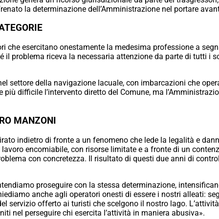
renato la determinazione dell’Amministrazione nel portare avanti
CATEGORIE
ratori che esercitano onestamente la medesima professione a segna
é il problema riceva la necessaria attenzione da parte di tutti i 
l settore della navigazione lacuale, con imbarcazioni che opera
 più difficile l’intervento diretto del Comune, ma l’Amministrazion
URO MANZONI
to indietro di fronte a un fenomeno che lede la legalità e danneg
lavoro encomiabile, con risorse limitate e a fronte di un conten
blema con concretezza. Il risultato di questi due anni di control
tendiamo proseguire con la stessa determinazione, intensifican
iediamo anche agli operatori onesti di essere i nostri alleati: se
l servizio offerto ai turisti che scelgono il nostro lago. L’attivit
uniti nel perseguire chi esercita l’attività in maniera abusiva».