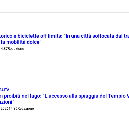
orico e biciclette off limits: “In una città soffocata dal t
 la mobilità dolce”
14:37
Redazione
ALITÀ
i proibiti nel lago: “L’accesso alla spiaggia del Tempio 
nzioni”
/2026
14:36
Redazione