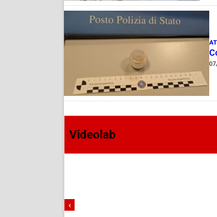
AT
C
07
Videolab
‹