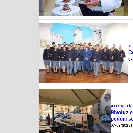
AT
C
07
ATTUALITÀ
Rivoluzio
pedoni se
07/08/2026
1