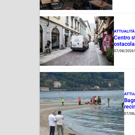
ATTUALITÀ
Centro st
ostacola
07/08/2026
ATTU
Bagn
reci
07/08