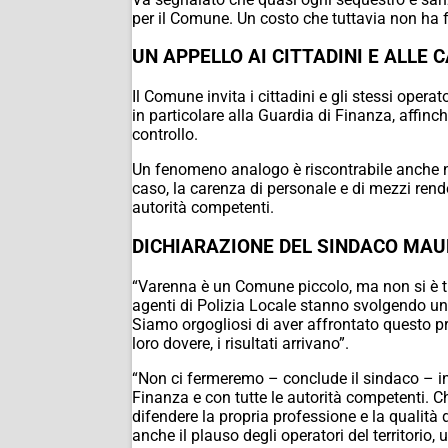
per il Comune. Un costo che tuttavia non ha f
UN APPELLO AI CITTADINI E ALLE 
Il Comune invita i cittadini e gli stessi ope
in particolare alla Guardia di Finanza, affinch
controllo.
Un fenomeno analogo è riscontrabile anche ne
caso, la carenza di personale e di mezzi rende
autorità competenti.
DICHIARAZIONE DEL SINDACO MA
“Varenna è un Comune piccolo, ma non si è tira
agenti di Polizia Locale stanno svolgendo un 
Siamo orgogliosi di aver affrontato questo pro
loro dovere, i risultati arrivano”.
“Non ci fermeremo – conclude il sindaco – in
Finanza e con tutte le autorità competenti. Ch
difendere la propria professione e la qualità de
anche il plauso degli operatori del territorio, 