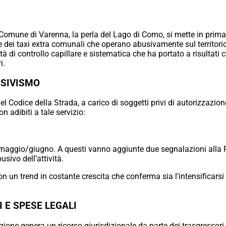
l Comune di Varenna, la perla del Lago di Como, si mette in prim
 dei taxi extra comunali che operano abusivamente sul territorio
à di controllo capillare e sistematica che ha portato a risultati co
i.
USIVISMO
del Codice della Strada, a carico di soggetti privi di autorizzazio
 adibiti a tale servizio:
i maggio/giugno. A questi vanno aggiunte due segnalazioni alla 
usivo dell’attività.
 con un trend in costante crescita che conferma sia l’intensificar
 E SPESE LEGALI
ione genera un ricorso giurisdizionale da parte dei trasgressori