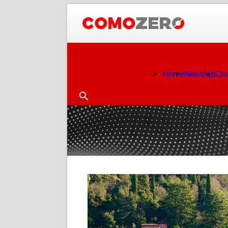
Home
Newslab
Cr