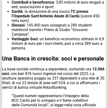
Contributi e beneficenza
: 3,85 milioni di euro erogati a
enti, associazioni e sport.
Sanità
: la donazione di una nuova
TC presso
l’Ospedale Sant’Antonio Abate di Cantù
(valore 450
mila euro).
Giovani
: 145.400 euro assegnati a 280 studenti
meritevoli tramite i Premi di Studio “Giovanni
Zampese”.
Vantaggio Soci
: un beneficio economico stimato in 6,9
milioni di euro per i soci-clienti, pari a circa 589 euro a
persona.
​Una Banca in crescita: soci e personale
​La base sociale continua a espandersi, contando ora
12.066
soci
, con ben 876 nuovi ingressi nel corso del 2025. La
struttura operativa poggia su 337 dipendenti e una rete di 30
filiali, di cui 23 dotate di aree self h24, a cui si affiancano i
servizi di banca virtuale RelaxBanking.
​”Questi numeri rappresentano l’impegno della
BCC Cantù per lo sviluppo e il ‘bene collettivo’
delle Comunità locali”, si legge nella nota ufficiale