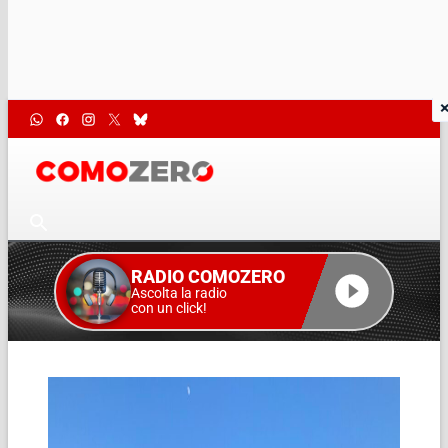
RADIO COMOZERO
Ascolta la radio
con un click!