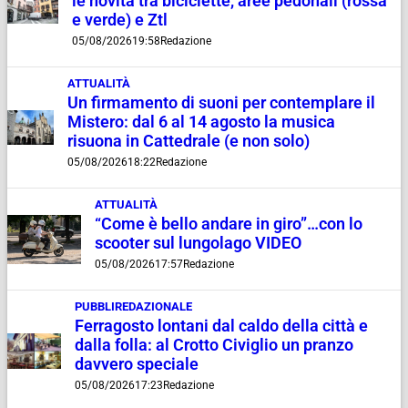
le novità tra biciclette, aree pedonali (rossa
e verde) e Ztl
05/08/2026
19:58
Redazione
ATTUALITÀ
Un firmamento di suoni per contemplare il
Mistero: dal 6 al 14 agosto la musica
risuona in Cattedrale (e non solo)
05/08/2026
18:22
Redazione
ATTUALITÀ
“Come è bello andare in giro”…con lo
scooter sul lungolago VIDEO
05/08/2026
17:57
Redazione
PUBBLIREDAZIONALE
Ferragosto lontani dal caldo della città e
dalla folla: al Crotto Civiglio un pranzo
davvero speciale
05/08/2026
17:23
Redazione