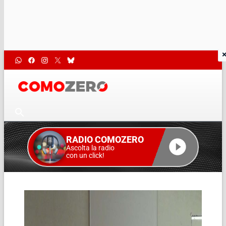
RADIO COMOZERO
Ascolta la radio
con un click!