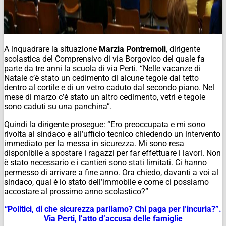
A inquadrare la situazione
Marzia Pontremoli
, dirigente
scolastica del Comprensivo di via Borgovico del quale fa
parte da tre anni la scuola di via Perti. “Nelle vacanze di
Natale c’è stato un cedimento di alcune tegole dal tetto
dentro al cortile e di un vetro caduto dal secondo piano. Nel
mese di marzo c’è stato un altro cedimento, vetri e tegole
sono caduti su una panchina”.
Quindi la dirigente prosegue: “Ero preoccupata e mi sono
rivolta al sindaco e all’ufficio tecnico chiedendo un intervento
immediato per la messa in sicurezza. Mi sono resa
disponibile a spostare i ragazzi per far effettuare i lavori. Non
è stato necessario e i cantieri sono stati limitati. Ci hanno
permesso di arrivare a fine anno. Ora chiedo, davanti a voi al
sindaco, qual è lo stato dell’immobile e come ci possiamo
accostare al prossimo anno scolastico?”
“Politici, di che sicurezza parliamo? Chi paga per l’incuria?”.
Via Perti, l’atto d’accusa delle famiglie