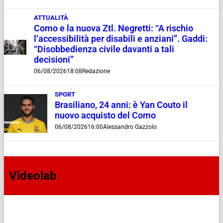
ATTUALITÀ
Como e la nuova Ztl. Negretti: “A rischio
l’accessibilità per disabili e anziani”. Gaddi:
“Disobbedienza civile davanti a tali
decisioni”
06/08/2026
18:08
Redazione
SPORT
Brasiliano, 24 anni: è Yan Couto il
nuovo acquisto del Como
06/08/2026
16:00
Alessandro Gazzolo
Videolab