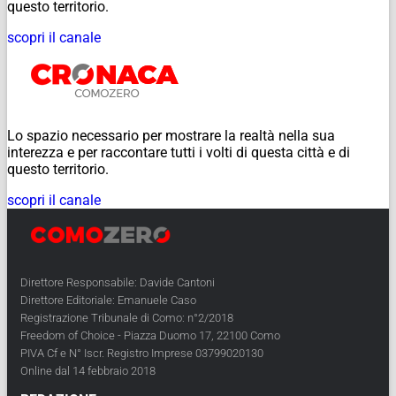
questo territorio.
scopri il canale
Lo spazio necessario per mostrare la realtà nella sua
interezza e per raccontare tutti i volti di questa città e di
questo territorio.
scopri il canale
Direttore Responsabile: Davide Cantoni
Direttore Editoriale: Emanuele Caso
Registrazione Tribunale di Como: n°2/2018
Freedom of Choice - Piazza Duomo 17, 22100 Como
PIVA Cf e N° Iscr. Registro Imprese 03799020130
Online dal 14 febbraio 2018