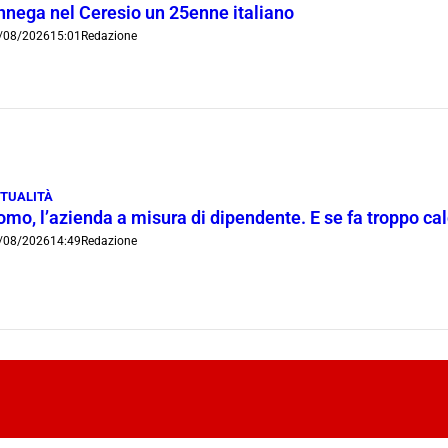
nnega nel Ceresio un 25enne italiano
/08/2026
15:01
Redazione
TUALITÀ
mo, l’azienda a misura di dipendente. E se fa troppo cald
/08/2026
14:49
Redazione