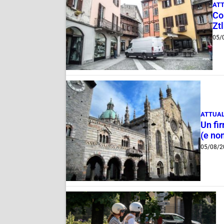
ATT
Com
Ztl
05/
ATTUAL
Un fi
(e non
05/08/2