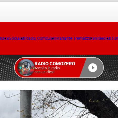
onaca
Socialab
Radio ComoZero
Variante Tremezzina
Videolab
Tur
RADIO COMOZERO
Ascolta la radio
con un click!