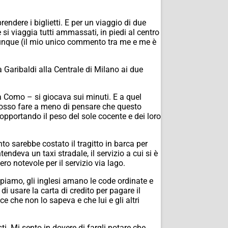
endere i biglietti. E per un viaggio di due
si viaggia tutti ammassati, in piedi al centro
i ovunque (il mio unico commento tra me e me è
ta Garibaldi alla Centrale di Milano ai due
da Como – si giocava sui minuti. E a quel
 posso fare a meno di pensare che questo
 sopportando il peso del sole cocente e dei loro
to sarebbe costato il tragitto in barca per
endeva un taxi stradale, il servizio a cui si è
ro notevole per il servizio via lago.
piamo, gli inglesi amano le code ordinate e
di usare la carta di credito per pagare il
 che non lo sapeva e che lui e gli altri
sti. Mi sento in dovere di fargli notare che