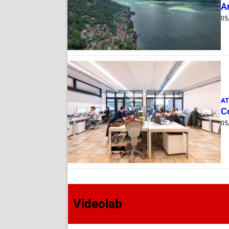
A
05
AT
Co
05
Videolab