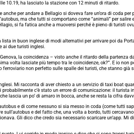
le 10.19, ha lasciato la stazione con 12 minuti di ritardo.
he anche per andare a Bellagio si doveva fare un’ora di coda per pr
’autobus, ma che tutti si comportano come “animali” per salire e 
 a Bellagio, si fa fatica anche a muoversi perché è pieno di turist
ga lista in buon inglese di modi alternativi per arrivare poi da Por
ai due turisti inglesi.
 Genova, la coincidenza – visto anche il ritardo della partenza 
sima volta lasciate più tempo tra le coincidenze, ok?”. E io non
o ferroviario non perfetto sulle spalle dei turisti, che stanno già
nglesi. Mi racconta di aver chiesto a un servizio di taxi boat quan
 probabilmente c’è stato un errore di comunicazione: il turista int
 che lascia un po’ di amaro in bocca, anche se resta la cifra davve
l’autobus e di come nessuno si sia messo in coda (come tutti sap
re sull’autobus e del fatto che, una volta a bordo, tutti cercavano 
nava. Gli dico che credo sia necessario scaricare un’app. Mi dice
el punto. Lui sorride in modo ironico e dice che ci sono troppi turi