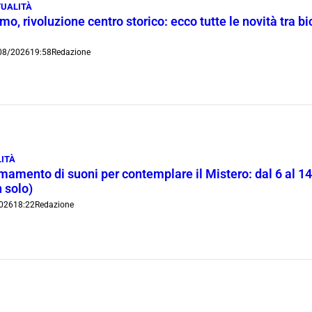
UALITÀ
o, rivoluzione centro storico: ecco tutte le novità tra bi
08/2026
19:58
Redazione
ITÀ
rmamento di suoni per contemplare il Mistero: dal 6 al 1
 solo)
026
18:22
Redazione