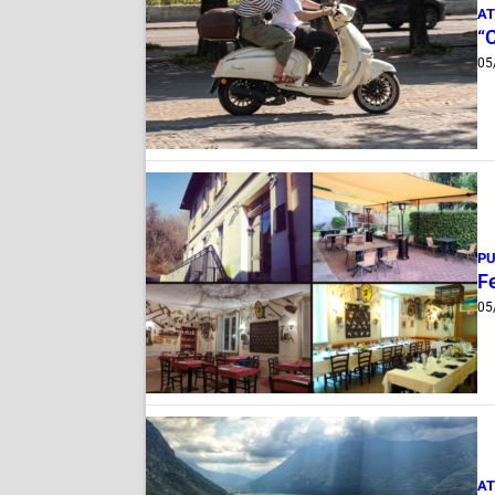
AT
“
05
PU
Fe
05
AT