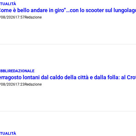
TUALITÀ
Come è bello andare in giro”…con lo scooter sul lungola
/08/2026
17:57
Redazione
BBLIREDAZIONALE
rragosto lontani dal caldo della città e dalla folla: al C
/08/2026
17:23
Redazione
TUALITÀ