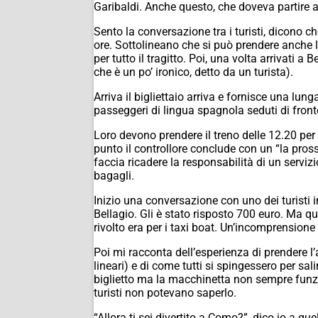
Garibaldi. Anche questo, che doveva partire al
Sento la conversazione tra i turisti, dicono c
ore. Sottolineano che si può prendere anche l
per tutto il tragitto. Poi, una volta arrivati
che è un po’ ironico, detto da un turista).
Arriva il bigliettaio arriva e fornisce una lun
passeggeri di lingua spagnola seduti di fronte 
Loro devono prendere il treno delle 12.20 per
punto il controllore conclude con un “la pros
faccia ricadere la responsabilità di un servizi
bagagli.
Inizio una conversazione con uno dei turisti i
Bellagio. Gli è stato risposto 700 euro. Ma qui
rivolto era per i taxi boat. Un’incomprensione
Poi mi racconta dell’esperienza di prendere 
lineari) e di come tutti si spingessero per sali
biglietto ma la macchinetta non sempre funzio
turisti non potevano saperlo.
“Allora ti sei divertito a Como?”, dico io a qu