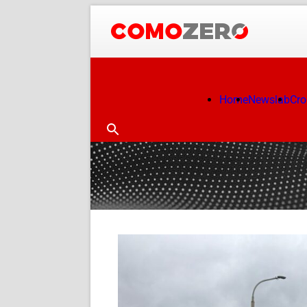
Home
Newslab
Cr