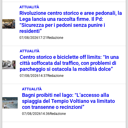
ATTUALITÀ
Rivoluzione centro storico e aree pedonali, la
Lega lancia una raccolta firme. Il Pd:
“Sicurezza per i pedoni senza punire i
residenti”
07/08/2026
17:21
Redazione
ATTUALITÀ
Centro storico e biciclette off limits: “In una
città soffocata dal traffico, con problemi di
parcheggio si ostacola la mobilità dolce”
07/08/2026
14:37
Redazione
ATTUALITÀ
Bagni proibiti nel lago: “L’accesso alla
spiaggia del Tempio Voltiano va limitato
con transenne o recinzioni”
07/08/2026
14:36
Redazione