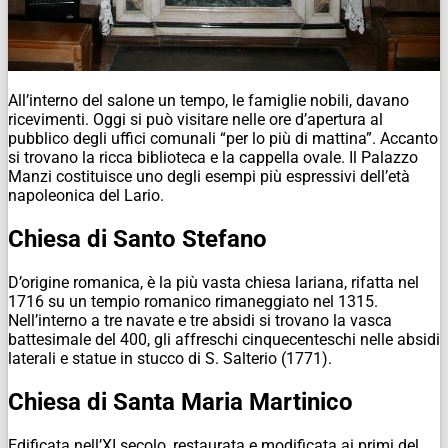
All’interno del salone un tempo, le famiglie nobili, davano
ricevimenti. Oggi si può visitare nelle ore d’apertura al
pubblico degli uffici comunali “per lo più di mattina”. Accanto
si trovano la ricca biblioteca e la cappella ovale. Il Palazzo
Manzi costituisce uno degli esempi più espressivi dell’età
napoleonica del Lario.
Chiesa di Santo Stefano
D’origine romanica, è la più vasta chiesa lariana, rifatta nel
1716 su un tempio romanico rimaneggiato nel 1315.
Nell’interno a tre navate e tre absidi si trovano la vasca
battesimale del 400, gli affreschi cinquecenteschi nelle absidi
laterali e statue in stucco di S. Salterio (1771).
Chiesa di Santa Maria Martinico
Edificata nell’XI secolo, restaurata e modificata ai primi del