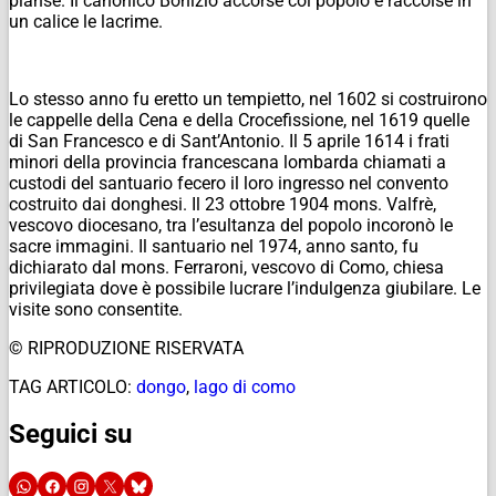
pianse. Il canonico Bonizio accorse col popolo e raccolse in
un calice le lacrime.
Lo stesso anno fu eretto un tempietto, nel 1602 si costruirono
le cappelle della Cena e della Crocefissione, nel 1619 quelle
di San Francesco e di Sant’Antonio. Il 5 aprile 1614 i frati
minori della provincia francescana lombarda chiamati a
custodi del santuario fecero il loro ingresso nel convento
costruito dai donghesi. Il 23 ottobre 1904 mons. Valfrè,
vescovo diocesano, tra l’esultanza del popolo incoronò le
sacre immagini. Il santuario nel 1974, anno santo, fu
dichiarato dal mons. Ferraroni, vescovo di Como, chiesa
privilegiata dove è possibile lucrare l’indulgenza giubilare. Le
visite sono consentite.
© RIPRODUZIONE RISERVATA
TAG ARTICOLO:
dongo
,
lago di como
Seguici su