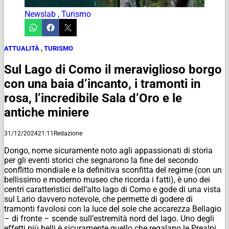
Newslab
,
Turismo
ATTUALITÀ
,
TURISMO
Sul Lago di Como il meraviglioso borgo
con una baia d’incanto, i tramonti in
rosa, l’incredibile Sala d’Oro e le
antiche miniere
31/12/2024
21:11
Redazione
Dongo, nome sicuramente noto agli appassionati di storia
per gli eventi storici che segnarono la fine del secondo
conflitto mondiale e la definitiva sconfitta del regime (con un
bellissimo e moderno museo che ricorda i fatti), è uno dei
centri caratteristici dell’alto lago di Como e gode di una vista
sul Lario davvero notevole, che permette di godere di
tramonti favolosi con la luce del sole che accarezza Bellagio
– di fronte – scende sull’estremità nord del lago. Uno degli
effetti più belli è sicuramente quello che regalano le Prealpi