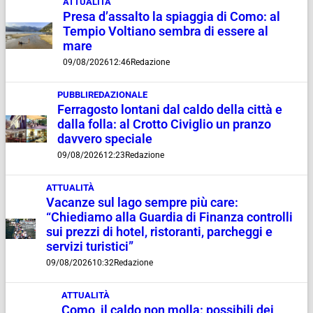
ATTUALITÀ
Presa d’assalto la spiaggia di Como: al
Tempio Voltiano sembra di essere al
mare
09/08/2026
12:46
Redazione
PUBBLIREDAZIONALE
Ferragosto lontani dal caldo della città e
dalla folla: al Crotto Civiglio un pranzo
davvero speciale
09/08/2026
12:23
Redazione
ATTUALITÀ
Vacanze sul lago sempre più care:
“Chiediamo alla Guardia di Finanza controlli
sui prezzi di hotel, ristoranti, parcheggi e
servizi turistici”
09/08/2026
10:32
Redazione
ATTUALITÀ
Como, il caldo non molla: possibili dei