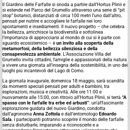
Il Giardino delle Farfalle si snoda a partire dall’Hortus Plinii e
si estende nel Parco del Grumello attraverso una serie di “pit
stop” botanici, distanziati di circa 100 metri l’uno dall’altro,
pensati per nutrire e accogliere le farfalle nei loro
spostamenti e insediamenti. Il nuovo progetto – che celebra
la bellezza, arricchisce la biodiversità e sottolinea
l’importanza di approcciarsi al mondo di cui si è parte con
sguardo ecosistemico – è
un invito alla scoperta della
metamorfosi, della
bellezza silenziosa e della
consapevolezza ambientale
. L’Associazione Villa del
Grumello invita cittadini, famiglie e appassionati della natura
a vivere una giornata all’insegna della sostenibilità, in uno dei
luoghi più incantevoli del Lago di Como.
La giornata inaugurale, domenica 18 maggio, sarà scandita
da momenti speciali pensati per adulti e bambini, tra
esplorazioni, musica e creatività. Alle ore 11:00 e
nuovamente alle 15:00, con ritrovo all’Hortus Plinii, si terrà
“A
spasso con le farfalle tra erbe ed arbusti”
: un’affascinante
esplorazione guidata del nuovo Giardino, condotta
dall’agronoma
Anna Zottola
e dall’entomologo
Edoardo
Sala
. I partecipanti potranno scoprire il mondo delle farfalle
senza disturbarle, imparando a riconoscerle e a