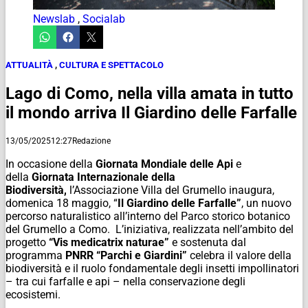
Newslab
,
Socialab
ATTUALITÀ
,
CULTURA E SPETTACOLO
Lago di Como, nella villa amata in tutto
il mondo arriva Il Giardino delle Farfalle
13/05/2025
12:27
Redazione
In occasione della
Giornata Mondiale delle Api
e
della
Giornata Internazionale della
Biodiversità,
l’Associazione Villa del Grumello inaugura,
domenica 18 maggio, “
Il Giardino delle Farfalle”
, un nuovo
percorso naturalistico all’interno del Parco storico botanico
del Grumello a Como. L’iniziativa, realizzata nell’ambito del
progetto
“Vis medicatrix naturae”
e sostenuta dal
programma
PNRR “Parchi e Giardini”
celebra il valore della
biodiversità e il ruolo fondamentale degli insetti impollinatori
– tra cui farfalle e api – nella conservazione degli
ecosistemi.