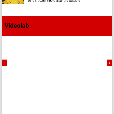
06/08/2026
16:00
Alessandro Gazzolo
Videolab
‹
›