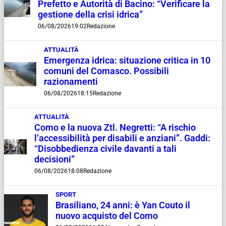
Prefetto e Autorità di Bacino: “Verificare la
gestione della crisi idrica”
06/08/2026
19:02
Redazione
ATTUALITÀ
Emergenza idrica: situazione critica in 10
comuni del Comasco. Possibili
razionamenti
06/08/2026
18:15
Redazione
ATTUALITÀ
Como e la nuova Ztl. Negretti: “A rischio
l’accessibilità per disabili e anziani”. Gaddi:
“Disobbedienza civile davanti a tali
decisioni”
06/08/2026
18:08
Redazione
SPORT
Brasiliano, 24 anni: è Yan Couto il
nuovo acquisto del Como