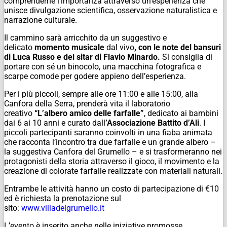
comprenderne l’importanza attraverso un’esperienza che
unisce divulgazione scientifica, osservazione naturalistica e
narrazione culturale.
Il cammino sarà arricchito da un suggestivo e
delicato
momento musicale
dal vivo
, con le note del bansuri
di Luca Russo e del sitar di Flavio Minardo.
Si consiglia di
portare con sé un binocolo, una macchina fotografica e
scarpe comode per godere appieno dell’esperienza.
Per i più piccoli, sempre alle ore 11:00 e alle 15:00, alla
Canfora della Serra, prenderà vita il laboratorio
creativo
“L’albero amico delle farfalle”
, dedicato ai bambini
dai 6 ai 10 anni e curato dall
’Associazione Battito d’Ali
. I
piccoli partecipanti saranno coinvolti in una fiaba animata
che racconta l’incontro tra due farfalle e un grande albero –
la suggestiva Canfora del Grumello – e si trasformeranno nei
protagonisti della storia attraverso il gioco, il movimento e la
creazione di colorate farfalle realizzate con materiali naturali.
Entrambe le attività hanno un costo di partecipazione di €10
ed è richiesta la prenotazione sul
sito:
www.villadelgrumello.it
L’evento è inserito anche nelle iniziative promosse