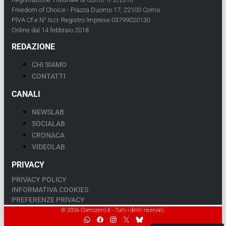
Freedom of Choice - Piazza Duomo 17, 22100 Como
PIVA Cf e N° Iscr. Registro Imprese 03799020130
Online dal 14 febbraio 2018
REDAZIONE
CHI SIAMO
CONTATTI
CANALI
NEWSLAB
SOCIALAB
CRONACA
VIDEOLAB
PRIVACY
PRIVACY POLICY
INFORMATIVA COOKIES
PREFERENZE PRIVACY
© 2026 Comozero.it - Tutti i diritti riservati.