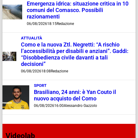
Emergenza idrica: situazione critica in 10
comuni del Comasco. Possibili
razionamenti
06/08/2026
18:15
Redazione
ATTUALITÀ
Como e la nuova Ztl. Negretti: “A rischio
l’accessibilità per disabili e anziani”. Gaddi:
“Disobbedienza civile davanti a tali
decisioni”
06/08/2026
18:08
Redazione
SPORT
Brasiliano, 24 anni: è Yan Couto il
nuovo acquisto del Como
06/08/2026
16:00
Alessandro Gazzolo
Videolab