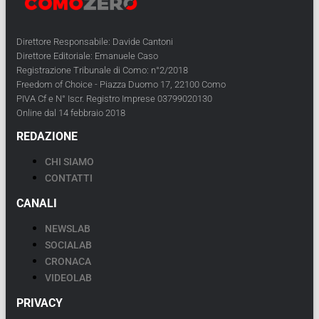
Direttore Responsabile: Davide Cantoni
Direttore Editoriale: Emanuele Caso
Registrazione Tribunale di Como: n°2/2018
Freedom of Choice - Piazza Duomo 17, 22100 Como
PIVA Cf e N° Iscr. Registro Imprese 03799020130
Online dal 14 febbraio 2018
REDAZIONE
CHI SIAMO
CONTATTI
CANALI
NEWSLAB
SOCIALAB
CRONACA
VIDEOLAB
PRIVACY