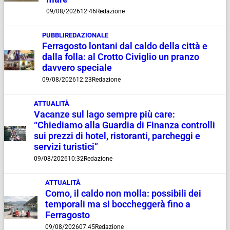
09/08/2026
12:46
Redazione
PUBBLIREDAZIONALE
Ferragosto lontani dal caldo della città e
dalla folla: al Crotto Civiglio un pranzo
davvero speciale
09/08/2026
12:23
Redazione
ATTUALITÀ
Vacanze sul lago sempre più care:
“Chiediamo alla Guardia di Finanza controlli
sui prezzi di hotel, ristoranti, parcheggi e
servizi turistici”
09/08/2026
10:32
Redazione
ATTUALITÀ
Como, il caldo non molla: possibili dei
temporali ma si boccheggerà fino a
Ferragosto
09/08/2026
07:45
Redazione