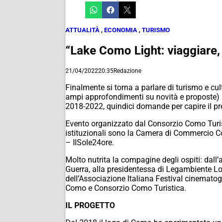
ATTUALITÀ
,
ECONOMIA
,
TURISMO
“Lake Como Light: viaggiare, 
21/04/2022
20:35
Redazione
Finalmente si torna a parlare di turismo e cul
ampi approfondimenti su novità e proposte) i
2018-2022, quindici domande per capire il prese
Evento organizzato dal Consorzio Como Turisti
istituzionali sono la Camera di Commercio Co
– IlSole24ore.
Molto nutrita la compagine degli ospiti: dall’
Guerra, alla presidentessa di Legambiente Lom
dell’Associazione Italiana Festival cinematog
Como e Consorzio Como Turistica.
IL PROGETTO