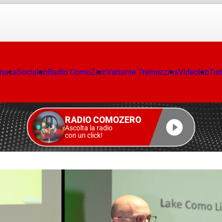
onaca
Socialab
Radio ComoZero
Variante Tremezzina
Videolab
Tur
RADIO COMOZERO
Ascolta la radio
con un click!