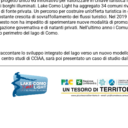
rogetto unico ed innovativo per valorizzare in chiave turistica i
i borghi illuminati. Lake Como Light ha aggregato 34 comuni ri
50% di fonte privata. Un percorso per costruire un’offerta turistica
costante crescita di sovraffollamento dei flussi turistici. Nel 20
 questo non ha impedito di sperimentare nuove modalità di promoz
gazione governativa e di natanti privati. Nell’ultimo anno i Com
ro perimetro del lago di Como.
r raccontare lo sviluppo integrato del lago verso un nuovo modell
 centro studi di CCIAA, sarà poi presentato un caso di studio dal te