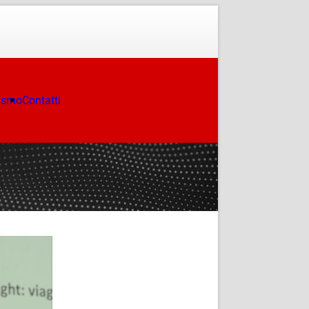
ismo
Contatti