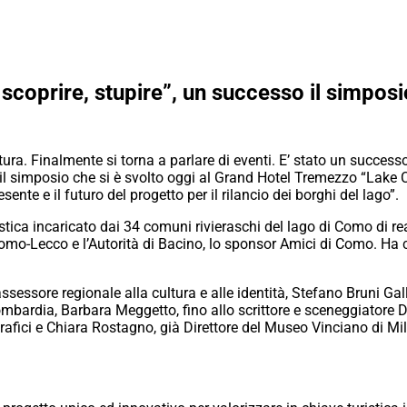
scoprire, stupire”, un successo il simpos
tura. Finalmente si torna a parlare di eventi. E’ stato un success
l simposio che si è svolto oggi al Grand Hotel Tremezzo “Lake Co
nte e il futuro del progetto per il rilancio dei borghi del lago”.
ca incaricato dai 34 comuni rivieraschi del lago di Como di rea
mo-Lecco e l’Autorità di Bacino, lo sponsor Amici di Como. Ha 
assessore regionale alla cultura e alle identità, Stefano Bruni Ga
bardia, Barbara Meggetto, fino allo scrittore e sceneggiatore Do
rafici e Chiara Rostagno, già Direttore del Museo Vinciano di Mi