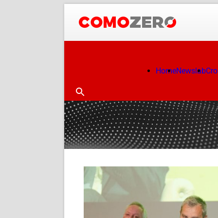
Home
Newslab
Cr