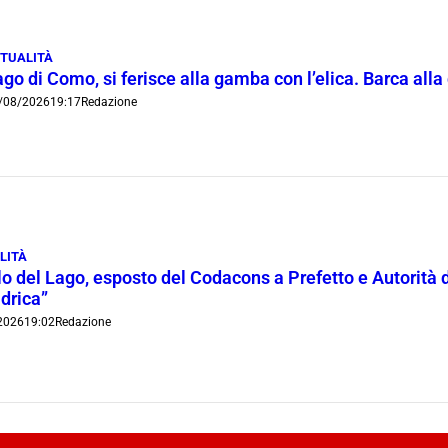
TUALITÀ
go di Como, si ferisce alla gamba con l’elica. Barca all
/08/2026
19:17
Redazione
LITÀ
lo del Lago, esposto del Codacons a Prefetto e Autorità d
idrica”
2026
19:02
Redazione