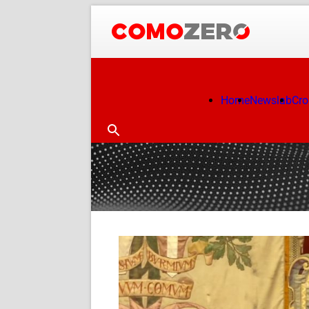
Home
Newslab
Cr