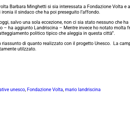
 volta Barbara Minghetti si sia interessata a Fondazione Volta e 
i ironia il sindaco che ha poi preseguito l’affondo.
ggi, salvo una sola eccezione, non ci sia stato nessuno che ha es
co – ha aggiunto Landriscina – Mentre invece ho notato molta f
atteggiamento politico tipico che aleggia in questa città”.
 riassunto di quanto realizzato con il progetto Unesco. La cam
tamente utilzzato.
eative unesco
,
Fondazione Volta
,
mario landriscina