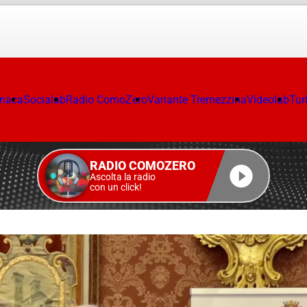
onaca
Socialab
Radio ComoZero
Variante Tremezzina
Videolab
Tur
RADIO COMOZERO
Ascolta la radio
con un click!