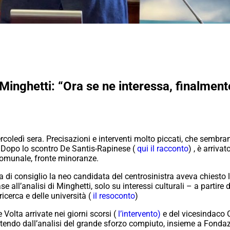
nghetti: “Ora se ne interessa, finalmente
coledì sera. Precisazioni e interventi molto piccati, che sembran
e. Dopo lo scontro De Santis-Rapinese (
qui il racconto
) , è arriv
 comunale, fronte minoranze.
 di consiglio la neo candidata del centrosinistra aveva chiesto
 all’analisi di Minghetti, solo su interessi culturali – a partire 
icerca e delle università (
il resoconto
)
Volta arrivate nei giorni scorsi (
l’intervento)
e del vicesindaco Ca
rtendo dall’analisi del grande sforzo compiuto, insieme a Fondaz