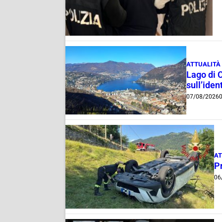
ATTUALITÀ
Lago di 
sull’ident
07/08/2026
0
AT
Pr
06