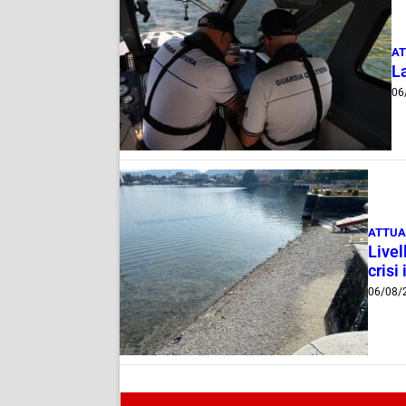
AT
La
06
ATTUA
Livel
crisi 
06/08/