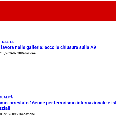
TUALITÀ
 lavora nelle gallerie: ecco le chiusure sulla A9
/08/2026
09:28
Redazione
TUALITÀ
mo, arrestato 16enne per terrorismo internazionale e is
zziali
/08/2026
09:23
Redazione