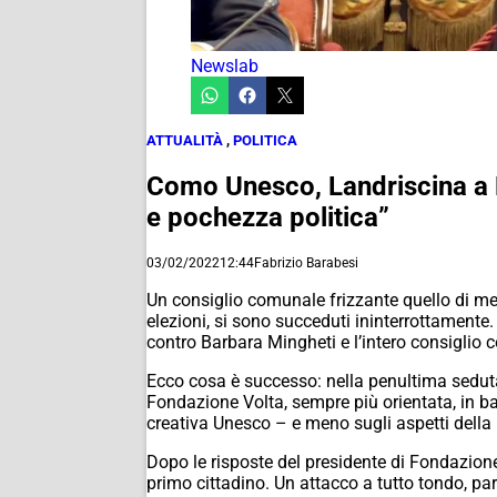
Newslab
ATTUALITÀ
,
POLITICA
Como Unesco, Landriscina a Mi
e pochezza politica”
03/02/2022
12:44
Fabrizio Barabesi
Un consiglio comunale frizzante quello di mer
elezioni, si sono succeduti ininterrottament
contro Barbara Mingheti e l’intero consiglio
Ecco cosa è successo: nella penultima seduta
Fondazione Volta, sempre più orientata, in base
creativa Unesco – e meno sugli aspetti della r
Dopo le risposte del presidente di Fondazione 
primo cittadino. Un attacco a tutto tondo, pa