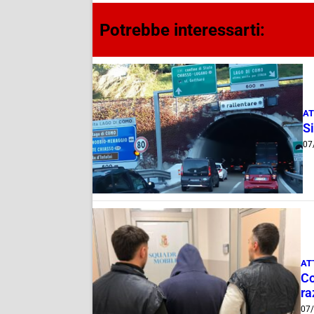
Potrebbe interessarti:
AT
Si
07
AT
Co
ra
07