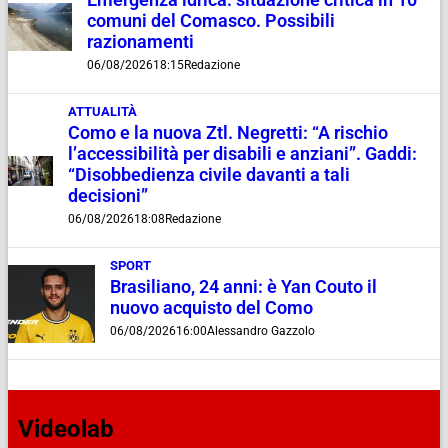
Emergenza idrica: situazione critica in 10
comuni del Comasco. Possibili
razionamenti
06/08/2026
18:15
Redazione
ATTUALITÀ
Como e la nuova Ztl. Negretti: “A rischio
l’accessibilità per disabili e anziani”. Gaddi:
“Disobbedienza civile davanti a tali
decisioni”
06/08/2026
18:08
Redazione
SPORT
Brasiliano, 24 anni: è Yan Couto il
nuovo acquisto del Como
06/08/2026
16:00
Alessandro Gazzolo
Videolab