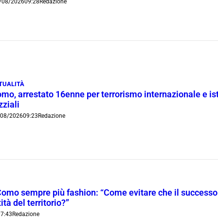
/08/2026
09:28
Redazione
TUALITÀ
mo, arrestato 16enne per terrorismo internazionale e is
zziali
/08/2026
09:23
Redazione
Como sempre più fashion: “Come evitare che il successo t
ità del territorio?”
7:43
Redazione