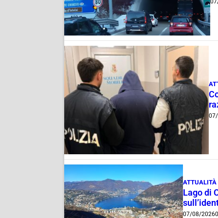
07
AT
Co
ra
07
ATTUALITÀ
Lago di 
sull’ident
07/08/2026
0