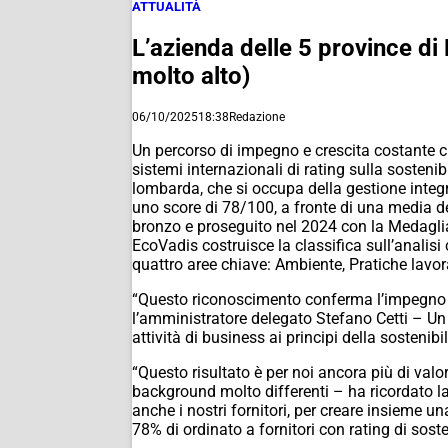
ATTUALITÀ
L’azienda delle 5 province d
molto alto)
06/10/2025
18:38
Redazione
Un percorso di impegno e crescita costante c
sistemi internazionali di rating sulla sostenib
lombarda, che si occupa della gestione integra
uno score di 78/100, a fronte di una media d
bronzo e proseguito nel 2024 con la Medagli
EcoVadis costruisce la classifica sull’analisi
quattro aree chiave: Ambiente, Pratiche lavor
“Questo riconoscimento conferma l’impegno d
l’amministratore delegato Stefano Cetti – Un 
attività di business ai principi della sostenibil
“Questo risultato è per noi ancora più di val
background molto differenti – ha ricordato l
anche i nostri fornitori, per creare insieme un
78% di ordinato a fornitori con rating di soste