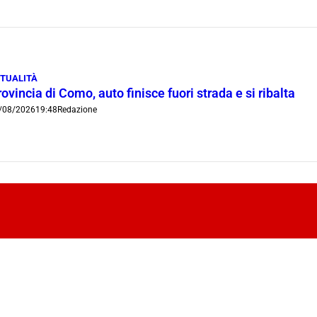
TUALITÀ
ovincia di Como, auto finisce fuori strada e si ribalta
/08/2026
19:48
Redazione