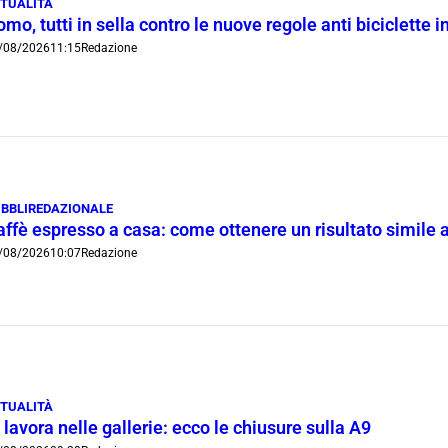
TUALITÀ
mo, tutti in sella contro le nuove regole anti biciclette i
/08/2026
11:15
Redazione
BBLIREDAZIONALE
ffè espresso a casa: come ottenere un risultato simile a
/08/2026
10:07
Redazione
TUALITÀ
 lavora nelle gallerie: ecco le chiusure sulla A9