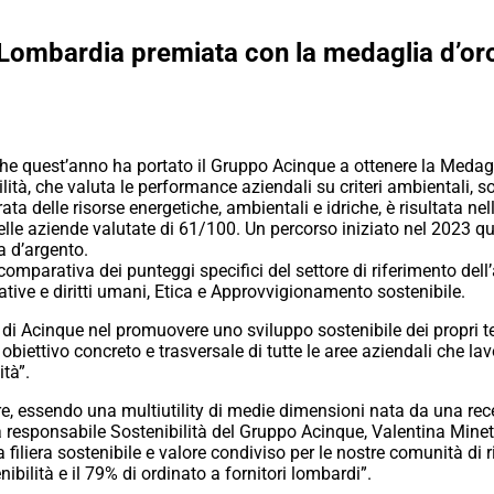
i Lombardia premiata con la medaglia d’o
he quest’anno ha portato il Gruppo Acinque a ottenere la Medagli
ilità, che valuta le performance aziendali su criteri ambientali, s
ta delle risorse energetiche, ambientali e idriche, è risultata nel
elle aziende valutate di 61/100. Un percorso iniziato nel 2023 
a d’argento.
 comparativa dei punteggi specifici del settore di riferimento dell
ative e diritti umani, Etica e Approvvigionamento sostenibile.
i Acinque nel promuovere uno sviluppo sostenibile dei propri te
obiettivo concreto e trasversale di tutte le aree aziendali che l
ità”.
ore, essendo una multiutility di medie dimensioni nata da una r
a responsabile Sostenibilità del Gruppo Acinque, Valentina Mine
a filiera sostenibile e valore condiviso per le nostre comunità di 
nibilità e il 79% di ordinato a fornitori lombardi”.