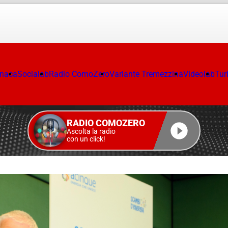
onaca
Socialab
Radio ComoZero
Variante Tremezzina
Videolab
Tur
RADIO COMOZERO
Ascolta la radio
con un click!