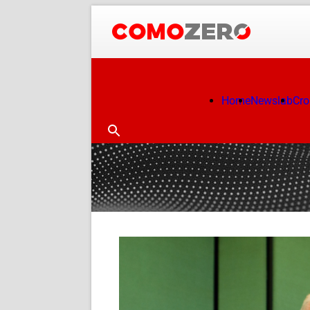
Home
Newslab
Cr