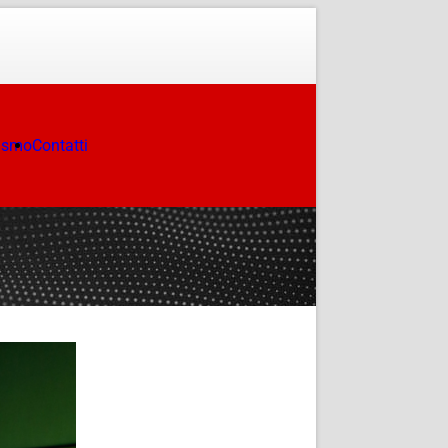
ismo
Contatti