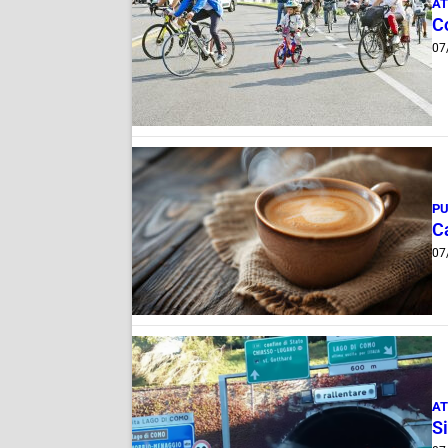
AT
Co
07
PU
Ca
07
AT
Si