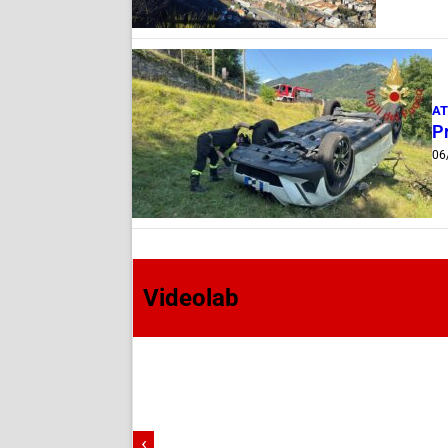
AT
Pr
06
Videolab
‹