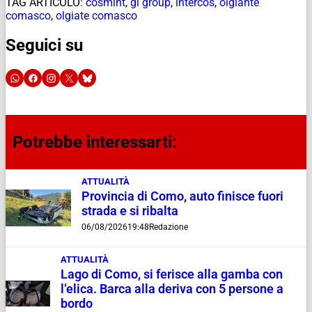
TAG ARTICOLO:
cosmint
,
gi group
,
intercos
,
olgiante
comasco
,
olgiate comasco
Seguici su
Potrebbe interessarti:
ATTUALITÀ
Provincia di Como, auto finisce fuori
strada e si ribalta
06/08/2026
19:48
Redazione
ATTUALITÀ
Lago di Como, si ferisce alla gamba con
l’elica. Barca alla deriva con 5 persone a
bordo