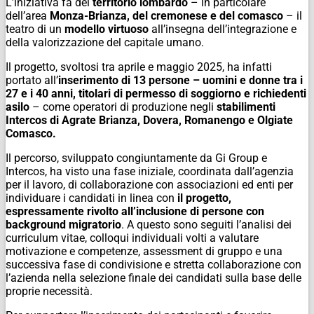
L’iniziativa fa del
territorio lombardo
– in particolare
dell’area
Monza-Brianza, del cremonese e del comasco
– il
teatro di un
modello virtuoso
all’insegna dell’integrazione e
della valorizzazione del capitale umano.
Il progetto, svoltosi tra aprile e maggio 2025, ha infatti
portato all’
inserimento di 13 persone – uomini e donne tra i
27 e i 40 anni, titolari di permesso di soggiorno e richiedenti
asilo
– come operatori di produzione negli
stabilimenti
Intercos di Agrate Brianza, Dovera, Romanengo e Olgiate
Comasco.
Il percorso, sviluppato congiuntamente da Gi Group e
Intercos, ha visto una fase iniziale, coordinata dall’agenzia
per il lavoro, di collaborazione con associazioni ed enti per
individuare i candidati in linea con
il progetto,
espressamente rivolto all’inclusione di persone con
background migratorio
. A questo sono seguiti l’analisi dei
curriculum vitae, colloqui individuali volti a valutare
motivazione e competenze, assessment di gruppo e una
successiva fase di condivisione e stretta collaborazione con
l’azienda nella selezione finale dei candidati sulla base delle
proprie necessità.