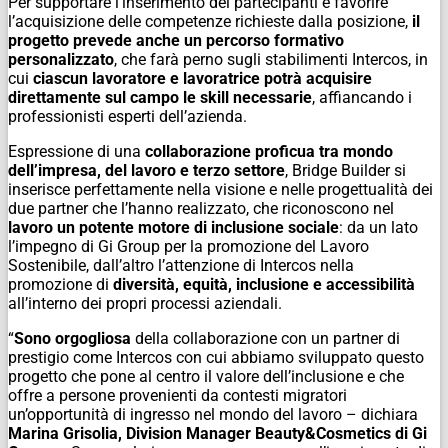
Per supportare l’inserimento dei partecipanti e favorire
l’acquisizione delle competenze richieste dalla posizione,
il
progetto prevede anche un percorso formativo
personalizzato
, che farà perno sugli stabilimenti Intercos, in
cui
ciascun lavoratore e lavoratrice potrà acquisire
direttamente sul campo le skill necessarie
, affiancando i
professionisti esperti dell’azienda.
Espressione di una
collaborazione proficua tra mondo
dell’impresa, del lavoro e terzo settore
, Bridge Builder si
inserisce perfettamente nella visione e nelle progettualità dei
due partner che l’hanno realizzato, che riconoscono nel
lavoro
un potente motore di inclusione sociale
: da un lato
l’impegno di Gi Group per la promozione del Lavoro
Sostenibile, dall’altro l’attenzione di Intercos nella
promozione di
diversità, equità, inclusione e accessibilità
all’interno dei propri processi aziendali.
“
Sono orgogliosa
della collaborazione con un partner di
prestigio come Intercos con cui abbiamo sviluppato questo
progetto che pone al centro il valore dell’inclusione e che
offre a persone provenienti da contesti migratori
un’opportunità di ingresso nel mondo del lavoro – dichiara
Marina Grisolia, Division Manager Beauty&Cosmetics di Gi