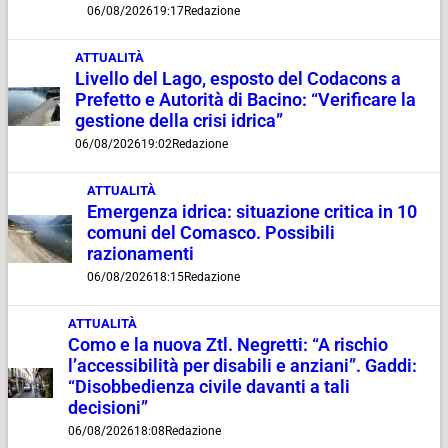
06/08/2026
19:17
Redazione
ATTUALITÀ
Livello del Lago, esposto del Codacons a
Prefetto e Autorità di Bacino: “Verificare la
gestione della crisi idrica”
06/08/2026
19:02
Redazione
ATTUALITÀ
Emergenza idrica: situazione critica in 10
comuni del Comasco. Possibili
razionamenti
06/08/2026
18:15
Redazione
ATTUALITÀ
Como e la nuova Ztl. Negretti: “A rischio
l’accessibilità per disabili e anziani”. Gaddi:
“Disobbedienza civile davanti a tali
decisioni”
06/08/2026
18:08
Redazione