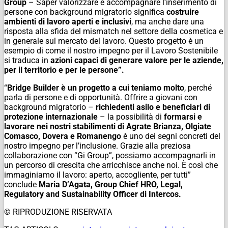
Group
– Saper valorizzare e accompagnare l’inserimento di
persone con background migratorio significa
costruire
ambienti di lavoro aperti e inclusivi
, ma anche dare una
risposta alla sfida del mismatch nel settore della cosmetica e
in generale sul mercato del lavoro. Questo progetto è un
esempio di come il nostro impegno per il Lavoro Sostenibile
si traduca in
azioni capaci di generare valore per le aziende,
per il territorio e per le persone”.
“
Bridge Builder è un progetto a cui teniamo molto
, perché
parla di persone e di opportunità. Offrire a giovani con
background migratorio –
richiedenti asilo e beneficiari di
protezione internazionale
– la possibilità di
formarsi e
lavorare nei nostri stabilimenti di
Agrate Brianza, Olgiate
Comasco, Dovera e Romanengo
è uno dei segni concreti del
nostro impegno per l’inclusione. Grazie alla preziosa
collaborazione con “Gi Group”, possiamo accompagnarli in
un percorso di crescita che arricchisce anche noi. È così che
immaginiamo il lavoro: aperto, accogliente, per tutti”
conclude
Maria D’Agata, Group Chief HRO, Legal,
Regulatory and Sustainability Officer di Intercos.
© RIPRODUZIONE RISERVATA