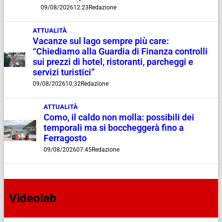
09/08/2026
12:23
Redazione
ATTUALITÀ
Vacanze sul lago sempre più care:
“Chiediamo alla Guardia di Finanza controlli
sui prezzi di hotel, ristoranti, parcheggi e
servizi turistici”
09/08/2026
10:32
Redazione
ATTUALITÀ
Como, il caldo non molla: possibili dei
temporali ma si boccheggerà fino a
Ferragosto
09/08/2026
07:45
Redazione
Videolab