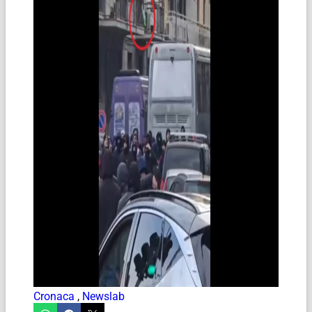
Cronaca
,
Newslab