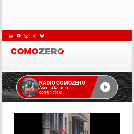
RADIO COMOZERO
Ascolta la radio
con un click!