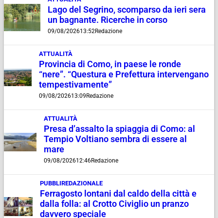
Lago del Segrino, scomparso da ieri sera
un bagnante. Ricerche in corso
09/08/2026
13:52
Redazione
ATTUALITÀ
Provincia di Como, in paese le ronde
“nere”. “Questura e Prefettura intervengano
tempestivamente”
09/08/2026
13:09
Redazione
ATTUALITÀ
Presa d’assalto la spiaggia di Como: al
Tempio Voltiano sembra di essere al
mare
09/08/2026
12:46
Redazione
PUBBLIREDAZIONALE
Ferragosto lontani dal caldo della città e
dalla folla: al Crotto Civiglio un pranzo
davvero speciale