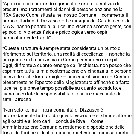
“Apprendo con profondo sgomento e orrore la notizia dei
presunti maltrattamenti ai danni di persone anziane nella
RSA Sacro Cuore, situata nel nostro Comune – commenta il
primo cittadino di Dizzasco – Le indagini dei Carabinieri e del
N.A.S. hanno portato alla luce una vicenda sconvolgente, con
episodi di violenza fisica e psicologica verso ospiti
particolarmente fragili”.
“Questa struttura è sempre stata considerata un punto di
riferimento sul territorio, una realtà di eccellenza – nonché la
più grande della provincia di Como per numero di ospiti.
Oggi, di fronte a quanto emerge dall’inchiesta, non posso che
esprimere tutta la mia costernazione e vicinanza alle persone
coinvolte e alle loro famiglie – prosegue il sindaco – Confido
pienamente nell’operato della Magistratura affinché sia fatta
luce nel più breve tempo possibile su quanto accaduto, e
siano accertate le responsabilità di chi si è macchiato di
simili atrocità”.
“Non solo io, ma l’intera comunità di Dizzasco è
profondamente turbata da questa vicenda e si stringe attorno
agli ospiti e ai loro cari – conclude Riva – Come
Amministrazione Comunale, restiamo a disposizione delle
forze dell’ordine e degli organi competenti per ogni supporto