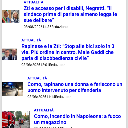
ATTUALITÀ
Ztl e accesso per i disabili, Negretti. “Il
sindaco prima di parlare almeno legga le
sue delibere”
08/08/2026
14:36
Redazione
ATTUALITÀ
Rapinese e la Ztl: “Stop alle bici solo in 3
vie. Più ordine in centro. Male Gaddi che
parla di disobbedienza civile”
08/08/2026
12:01
Redazione
ATTUALITÀ
Como, rapinano una donna e feriscono un
uomo intervenuto per difenderla
08/08/2026
11:14
Redazione
ATTUALITÀ
Como, incendio in Napoleona: a fuoco
un magazzino