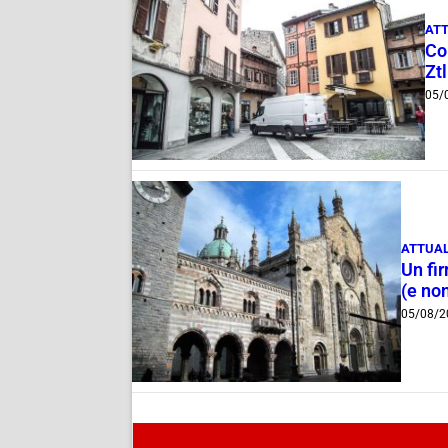
ATT
Com
Ztl
05/
ATTUAL
Un fi
(e non
05/08/2