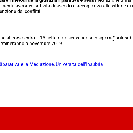
are i metodi della giustizia riparativa
e della mediazione umanis
ienti lavorativi, attività di ascolto e accoglienza alle vittime d
zione dei conflitti.
e al corso entro il 15 settembre scrivendo a cesgrem@uninsubri
 termineranno a novembre 2019.
 Riparativa e la Mediazione
,
Università dell’Insubria