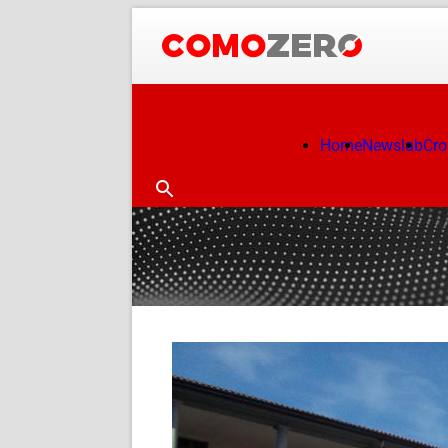
Home
Newslab
Cr