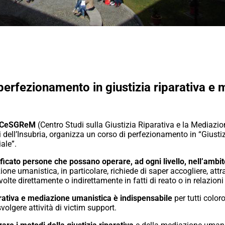
perfezionamento in giustizia riparativa e
l CeSGReM
(Centro Studi sulla Giustizia Riparativa e la Mediazion
i dell’Insubria, organizza un corso di perfezionamento in “Giust
ale”.
icato persone che possano operare, ad ogni livello, nell’ambito
ne umanistica, in particolare, richiede di saper accogliere, attr
olte direttamente o indirettamente in fatti di reato o in relazioni
arativa e mediazione umanistica è indispensabile
per tutti color
volgere attività di victim support.