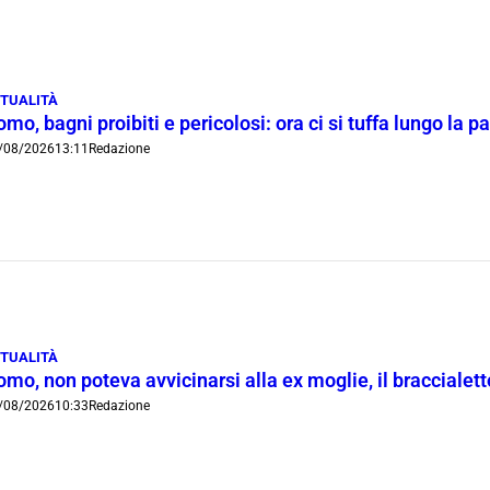
TUALITÀ
mo, bagni proibiti e pericolosi: ora ci si tuffa lungo la 
/08/2026
13:11
Redazione
TUALITÀ
mo, non poteva avvicinarsi alla ex moglie, il braccialetto
/08/2026
10:33
Redazione