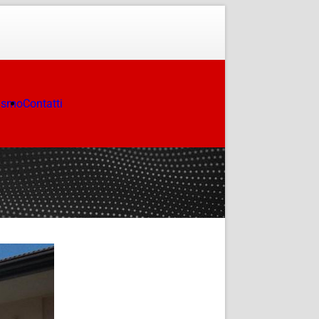
ismo
Contatti