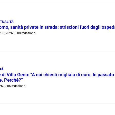
TUALITÀ
mo, sanità private in strada: striscioni fuori dagli ospe
/08/2026
09:08
Redazione
TÀ
 di Villa Geno: “A noi chiesti migliaia di euro. In passato 
ie. Perché?”
26
09:06
Redazione