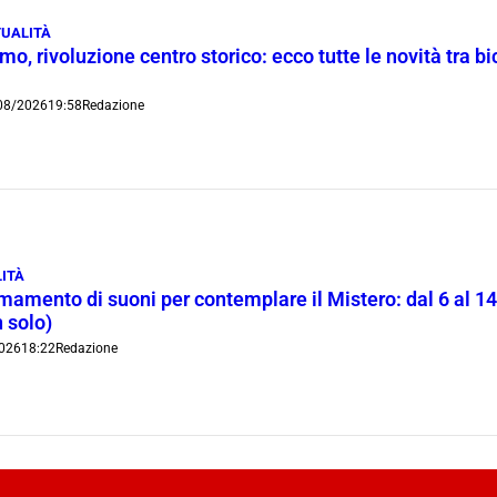
UALITÀ
o, rivoluzione centro storico: ecco tutte le novità tra bi
08/2026
19:58
Redazione
ITÀ
rmamento di suoni per contemplare il Mistero: dal 6 al 1
 solo)
026
18:22
Redazione