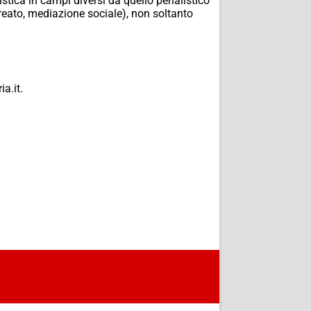
tica in campi diversi da quello penalistico
i reato, mediazione sociale), non soltanto
a.it.