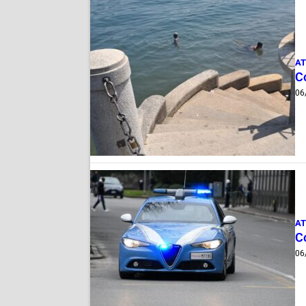
AT
Co
06
AT
Co
06