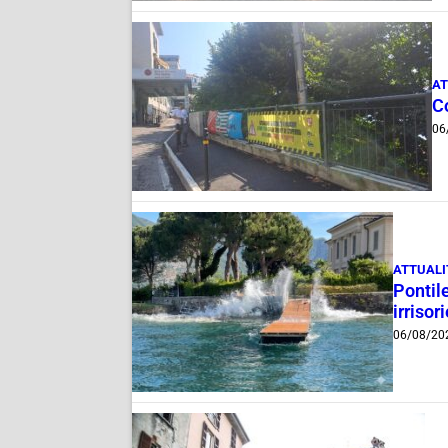
AT
Co
06
ATTUALI
Pontile
irrisor
06/08/20