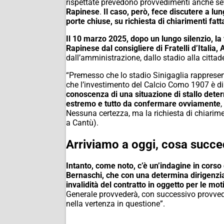
rispettate prevedono provvedimenti anche sev
Rapinese
.
Il caso, però, fece discutere a l
porte chiuse, su richiesta di chiarimenti fatt
Il 10 marzo 2025, dopo un lungo silenzio, la
Rapinese dal consigliere di Fratelli d’Italia,
dall’amministrazione, dallo stadio alla cittade
“Premesso che lo stadio Sinigaglia rappresent
che l’investimento del Calcio Como 1907 è di 
conoscenza di una situazione di stallo dete
estremo e tutto da confermare ovviamente
,
Nessuna certezza, ma la richiesta di chiarimen
a Cantù).
Arriviamo a oggi, cosa succ
Intanto, come noto, c’è un’indagine in corso
Bernaschi, che con una determina dirigenzia
invalidità del contratto in oggetto per le mot
Generale provvederà, con successivo provvedim
nella vertenza in questione”.