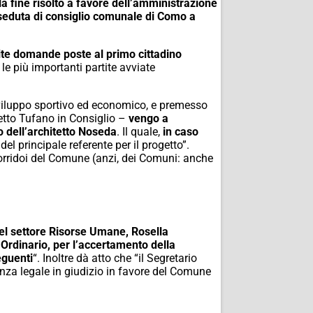
la fine risolto a favore dell’amministrazione
 seduta di consiglio comunale di Como a
cite domande poste al primo cittadino
e le più importanti partite avviate
 sviluppo sportivo ed economico, e premesso
detto Tufano in Consiglio –
vengo a
 dell’architetto Noseda
. Il quale,
in caso
del principale referente per il progetto”.
 corridoi del Comune (anzi, dei Comuni: anche
 del settore Risorse Umane, Rosella
Ordinario, per l’accertamento della
eguenti
“. Inoltre dà atto che “il Segretario
enza legale in giudizio in favore del Comune