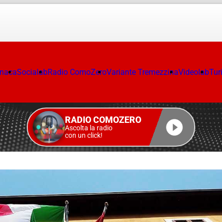
onaca
Socialab
Radio ComoZero
Variante Tremezzina
Videolab
Tur
RADIO COMOZERO
Ascolta la radio
con un click!