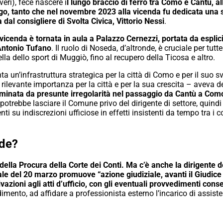
eri), fece nascere i
l lungo braccio di ferro tra Como e Cantù, al
ungo, tanto che nel novembre 2023 alla vicenda fu dedicata una
a dal consigliere di Svolta Civica, Vittorio Nessi
.
 vicenda è tornata in aula a Palazzo Cernezzi, portata da espli
 Antonio Tufano
. Il ruolo di Noseda, d’altronde, è cruciale per tutt
lla dello sport di Muggiò, fino al recupero della Ticosa e altro.
a un’infrastruttura strategica per la città di Como e per il suo
rilevante importanza per la città e per la sua crescita – aveva 
rminata da presunte irregolarità nel passaggio da Cantù a Como
 potrebbe lasciare il Comune privo del dirigente di settore, quindi 
ti su indiscrezioni ufficiose in effetti insistenti da tempo tra i
ede?
 della Procura della Corte dei Conti. Ma c’è anche la dirigente
le del 20 marzo promuove “azione giudiziale, avanti il Giudice 
ivazioni agli atti d’ufficio, con gli eventuali provvedimenti cons
ento, ad affidare a professionista esterno l’incarico di assist