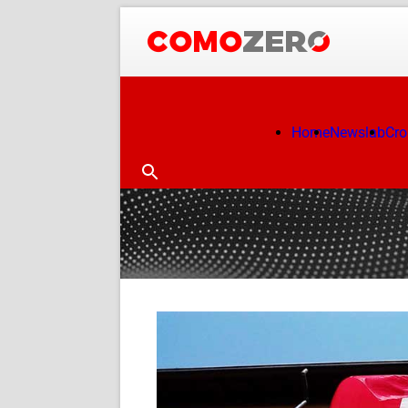
Home
Newslab
Cr