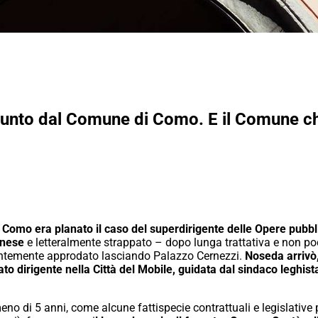
sunto dal Comune di Como. E il Comune chi
 Como era planato il caso del superdirigente delle Opere pub
inese
e letteralmente strappato – dopo lunga trattativa e non po
ntemente approdato lasciando Palazzo Cernezzi.
Noseda arrivò,
ato dirigente nella Città del Mobile, guidata dal sindaco leghi
 meno di 5 anni, come alcune fattispecie contrattuali e legislati