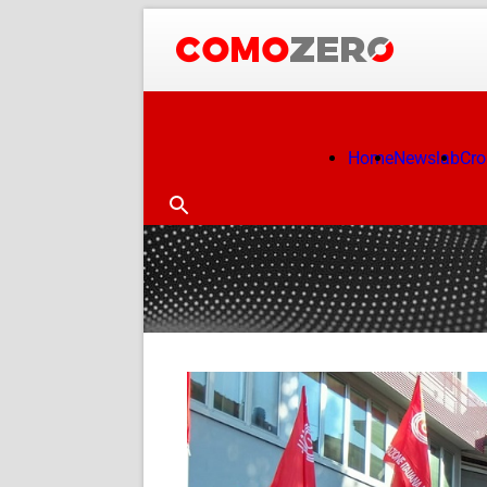
Home
Newslab
Cr