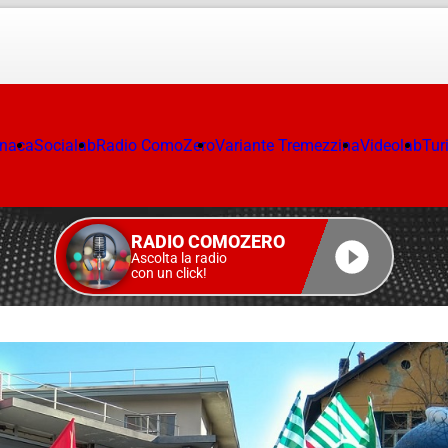
onaca
Socialab
Radio ComoZero
Variante Tremezzina
Videolab
Tur
RADIO COMOZERO
Ascolta la radio
con un click!