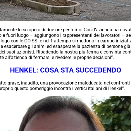
tamente lo sciopero di due ore per turno. Così l’azienda ha dovuto
e fuori luogo – aggiungono i rappresentanti dei lavoratori – s
ogo con le OO.SS. e nel frattempo si mettono in campo iniziati
e esacerbare gli animi ed esasperare la pazienza di persone già
ei suoi azionisti. Ribadendo la nostra più ferma e convinta contr
ll’azienda di fermarsi e rivedere le proprie decisioni”.
HENKEL: COSA STA SUCCEDENDO
atto grave, inaudito, una provocazione maleducata nei confronti d
prio questo pomeriggio incontra i vertici italiani di Henkel”.