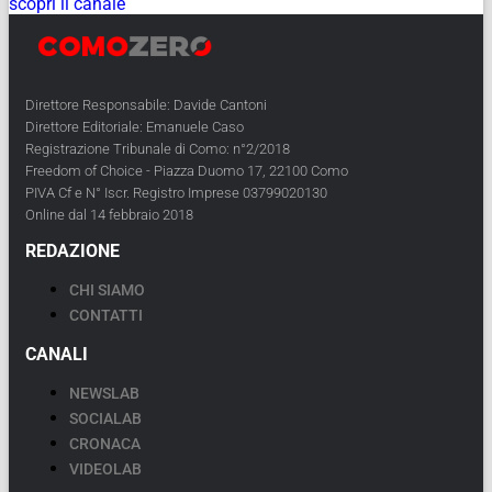
scopri il canale
Direttore Responsabile: Davide Cantoni
Direttore Editoriale: Emanuele Caso
Registrazione Tribunale di Como: n°2/2018
Freedom of Choice - Piazza Duomo 17, 22100 Como
PIVA Cf e N° Iscr. Registro Imprese 03799020130
Online dal 14 febbraio 2018
REDAZIONE
CHI SIAMO
CONTATTI
CANALI
NEWSLAB
SOCIALAB
CRONACA
VIDEOLAB