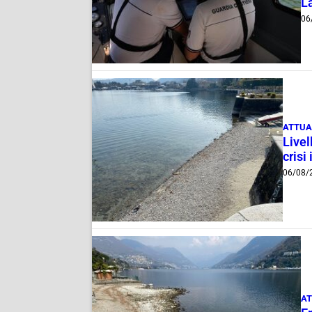
La
06
ATTUA
Livel
crisi 
06/08/
AT