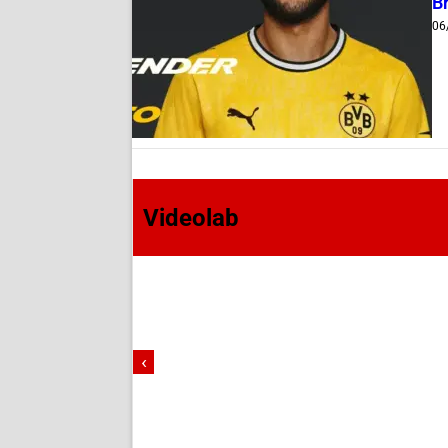
B
06
Videolab
‹