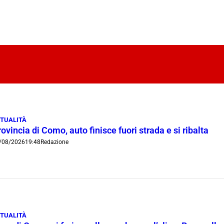
TUALITÀ
ovincia di Como, auto finisce fuori strada e si ribalta
/08/2026
19:48
Redazione
TUALITÀ