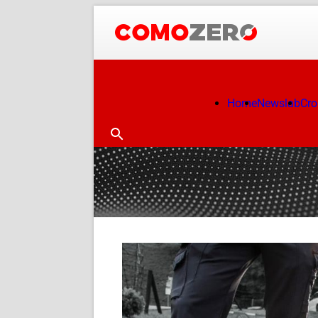
Home
Newslab
Cr