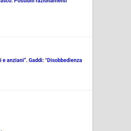
masco. Possibili razionamenti
ili e anziani”. Gaddi: “Disobbedienza