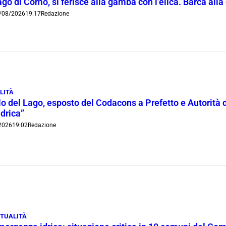
go di Como, si ferisce alla gamba con l’elica. Barca all
/08/2026
19:17
Redazione
LITÀ
lo del Lago, esposto del Codacons a Prefetto e Autorità d
idrica”
2026
19:02
Redazione
TUALITÀ