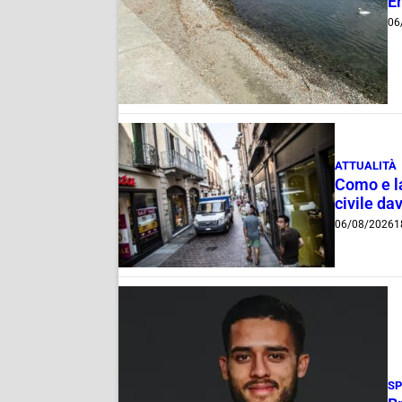
E
06
ATTUALITÀ
Como e la
civile dav
06/08/2026
1
S