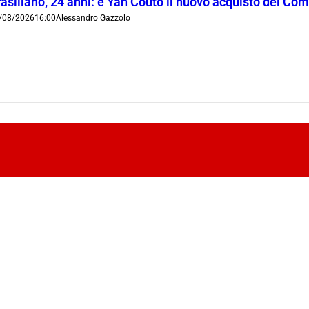
rasiliano, 24 anni: è Yan Couto il nuovo acquisto del Co
/08/2026
16:00
Alessandro Gazzolo