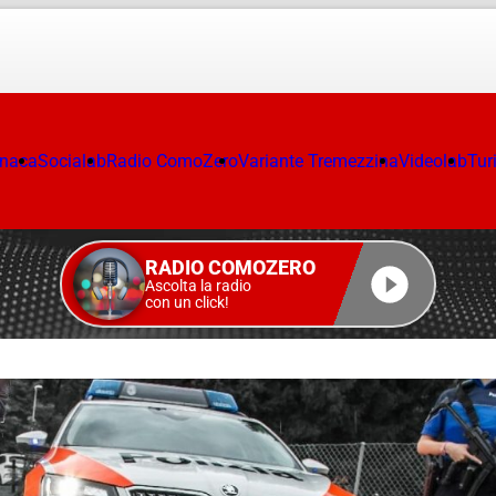
onaca
Socialab
Radio ComoZero
Variante Tremezzina
Videolab
Tur
RADIO COMOZERO
Ascolta la radio
con un click!