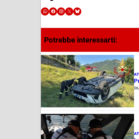
Potrebbe interessarti:
AT
Pr
06
AT