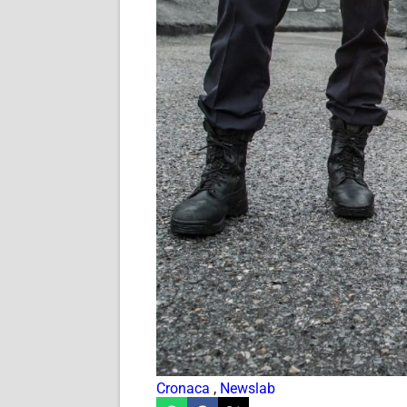
Cronaca
,
Newslab