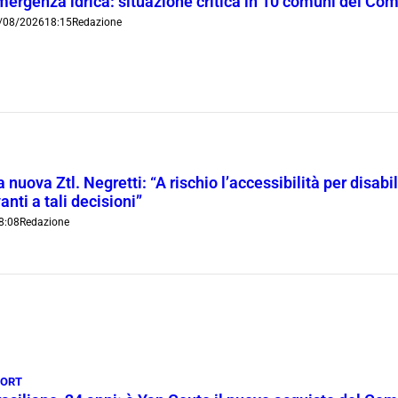
mergenza idrica: situazione critica in 10 comuni del Co
/08/2026
18:15
Redazione
 nuova Ztl. Negretti: “A rischio l’accessibilità per disab
anti a tali decisioni”
8:08
Redazione
PORT