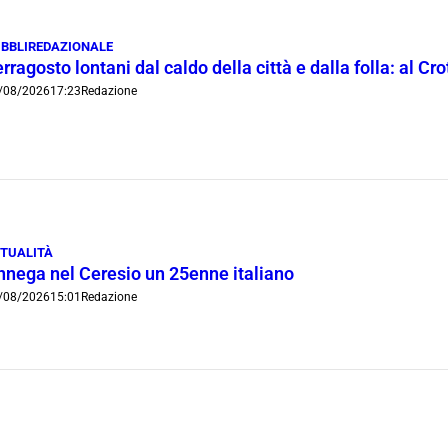
BBLIREDAZIONALE
rragosto lontani dal caldo della città e dalla folla: al C
/08/2026
17:23
Redazione
TUALITÀ
nnega nel Ceresio un 25enne italiano
/08/2026
15:01
Redazione