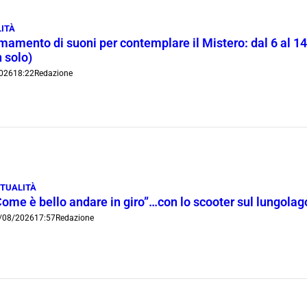
ITÀ
rmamento di suoni per contemplare il Mistero: dal 6 al 1
 solo)
026
18:22
Redazione
TUALITÀ
Come è bello andare in giro”…con lo scooter sul lungola
/08/2026
17:57
Redazione