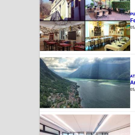
PU
Fe
05
AT
A
05