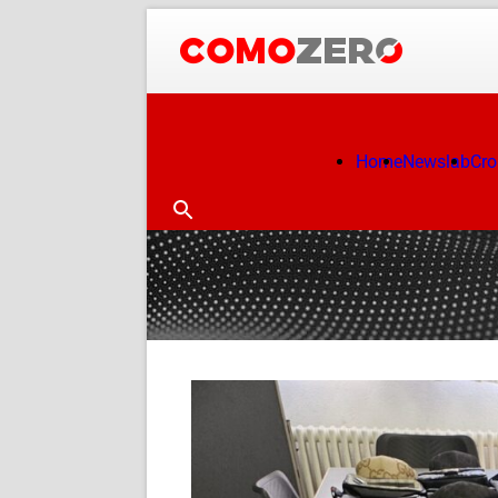
Home
Newslab
Cr