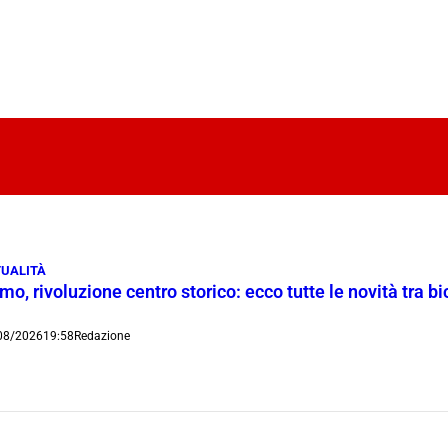
UALITÀ
o, rivoluzione centro storico: ecco tutte le novità tra bi
08/2026
19:58
Redazione