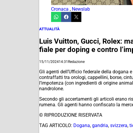
Cronaca
,
Newslab
ATTUALITÀ
Luis Vuitton, Gucci, Rolex: m
fiale per doping e contro l’i
15/11/2024
14:31
Redazione
Gli agenti dell’Ufficio federale della dogana 
contraffatti tra orologi, cappellini, borse, ci
l’impotenza (con ingredienti di origine animal
nandrolone.
Secondo gli accertamenti gli articoli erano ris
rumena. Gli agenti hanno confiscato la merc
© RIPRODUZIONE RISERVATA
TAG ARTICOLO:
Dogana
,
gandria
,
svizzera
,
t