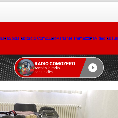
onaca
Socialab
Radio ComoZero
Variante Tremezzina
Videolab
Tur
RADIO COMOZERO
Ascolta la radio
con un click!