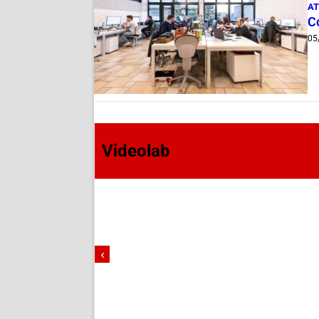
AT
Co
05
Videolab
‹