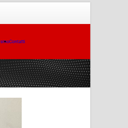
ismo
Contatti