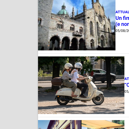
ATTUAL
Un fi
(e non
05/08/2
AT
“
05