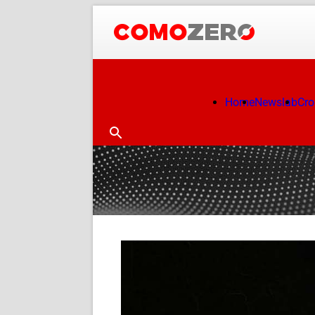
Home
Newslab
Cr