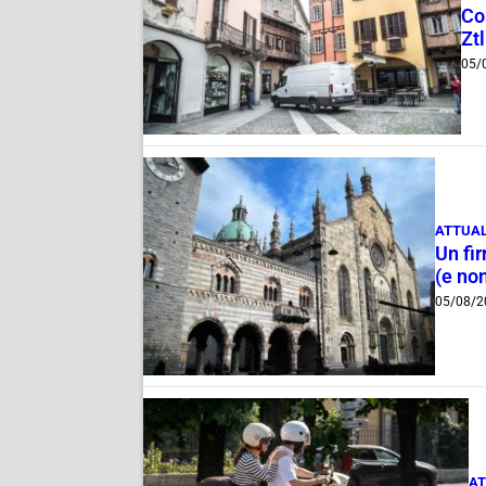
Com
Ztl
05/
ATTUAL
Un fi
(e non
05/08/2
AT