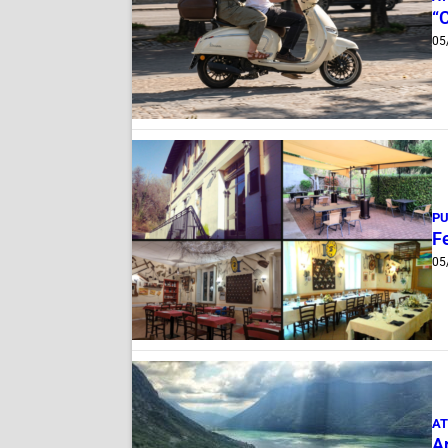
“
05
PU
Fe
05
AT
A