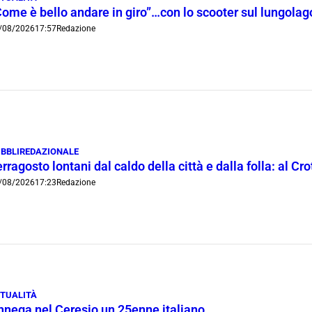
Come è bello andare in giro”…con lo scooter sul lungola
/08/2026
17:57
Redazione
BBLIREDAZIONALE
rragosto lontani dal caldo della città e dalla folla: al C
/08/2026
17:23
Redazione
TUALITÀ
nnega nel Ceresio un 25enne italiano