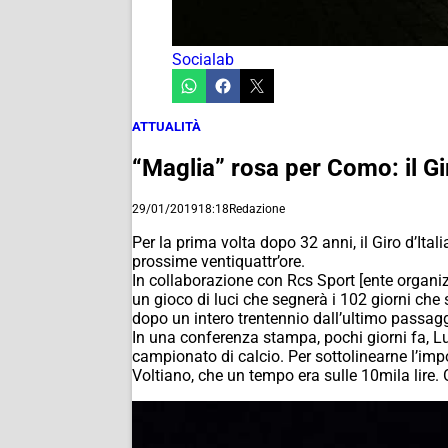
Socialab
ATTUALITÀ
“Maglia” rosa per Como: il Gir
29/01/2019
18:18
Redazione
Per la prima volta dopo 32 anni, il Giro d’Ita
prossime ventiquattr’ore.
In collaborazione con Rcs Sport [ente organ
un gioco di luci che segnerà i 102 giorni che
dopo un intero trentennio dall’ultimo passa
In una conferenza stampa, pochi giorni fa, Lu
campionato di calcio. Per sottolinearne l’i
Voltiano, che un tempo era sulle 10mila lire