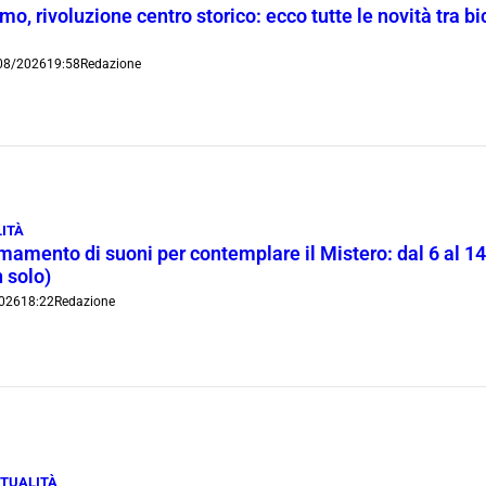
o, rivoluzione centro storico: ecco tutte le novità tra bi
08/2026
19:58
Redazione
ITÀ
rmamento di suoni per contemplare il Mistero: dal 6 al 1
 solo)
026
18:22
Redazione
TUALITÀ