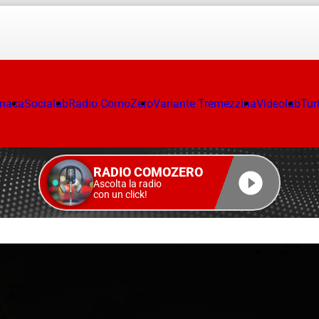
onaca
Socialab
Radio ComoZero
Variante Tremezzina
Videolab
Tur
RADIO COMOZERO
Ascolta la radio
con un click!