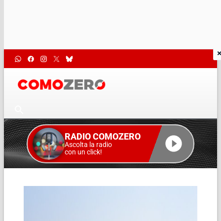
RADIO COMOZERO
Ascolta la radio
con un click!