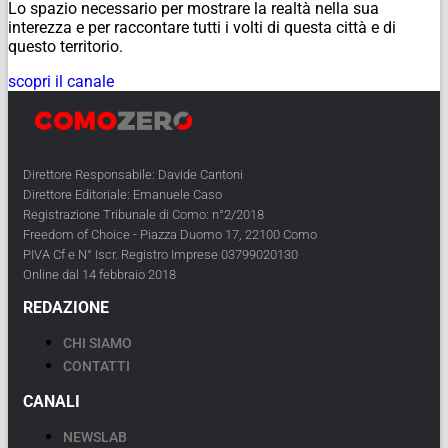
Lo spazio necessario per mostrare la realtà nella sua
interezza e per raccontare tutti i volti di questa città e di
questo territorio.
scopri il canale
Direttore Responsabile: Davide Cantoni
Direttore Editoriale: Emanuele Caso
Registrazione Tribunale di Como: n°2/2018
Freedom of Choice - Piazza Duomo 17, 22100 Como
PIVA Cf e N° Iscr. Registro Imprese 03799020130
Online dal 14 febbraio 2018
REDAZIONE
CHI SIAMO
CONTATTI
CANALI
NEWSLAB