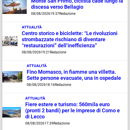
Monte San Primo, ciclista cade lungo la
discesa verso Bellagio
08/08/2026
19:37
Redazione
ATTUALITÀ
Centro storico e biciclette: “Le rivoluzioni
strombazzate rischiano di diventare
“restaurazioni” dell’inefficienza”
08/08/2026
19:21
Redazione
ATTUALITÀ
Fino Mornasco, in fiamme una villetta.
Sette persone evacuate, una in ospedale
08/08/2026
18:16
Redazione
ATTUALITÀ
Fiere estere e turismo: 560mila euro
(pronti 2 bandi) per le imprese di Como e
di Lecco
08/08/2026
17:39
Redazione